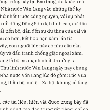
ng trưng bày tại Bảo tàng, du khách có
a Nhà nước Văn Lang vào những thế kỷ
thứ nhất trước công nguyên, với sự phát
im đồ đồng Đông Sơn đạt đỉnh cao, cư dân
ất tiến bộ, dẫn đến sự dư thừa của cải và
àu có hơn, kết hợp nạn xâm lấn từ
vậy, con người lúc này có nhu cầu cần
hủy và đấu tranh chống giặc ngoại xâm.
Lang là bộ lạc mạnh nhất đã đứng ra
. Thủ lĩnh nước Văn Lang ngày nay chúng
 Nhà nước Văn Lang lúc đó gồm: Các Vua
g, thần bộ, nữ lệ... Xã hội không có tầng
.
các tài liệu, hiện vật được trưng bày đã
nh động, tạo đặc trưng rất riêng, chỉ có