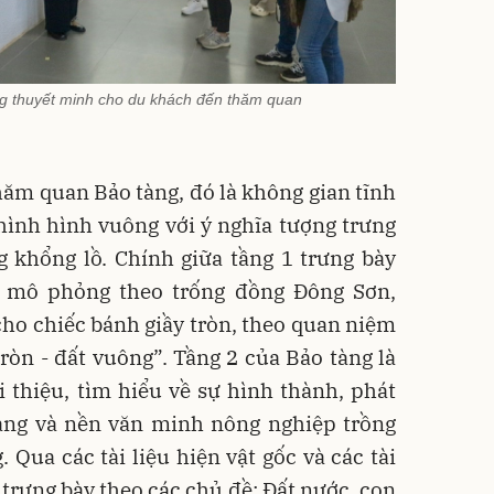
g thuyết minh cho du khách đến thăm quan
thăm quan Bảo tàng, đó là không gian tĩnh
hình hình vuông với ý nghĩa tượng trưng
 khổng lồ. Chính giữa tầng 1 trưng bày
n mô phỏng theo trống đồng Đông Sơn,
ho chiếc bánh giầy tròn, theo quan niệm
tròn - đất vuông”. Tầng 2 của Bảo tàng là
i thiệu, tìm hiểu về sự hình thành, phát
ang và nền văn minh nông nghiệp trồng
 Qua các tài liệu hiện vật gốc và các tài
 trưng bày theo các chủ đề: Đất nước, con