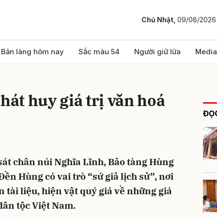
Chủ Nhật,
09/08/2026
bình luận
Bản làng hôm nay
Sắc màu 54
Người giữ lửa
Media
hát huy giá trị văn hoá
ĐỌC
sát chân núi Nghĩa Lĩnh, Bảo tàng Hùng
Hủy
G
Đền Hùng có vai trò “sứ giả lịch sử”, nơi
 tài liệu, hiện vật quý giá về những giá
dân tộc Việt Nam.