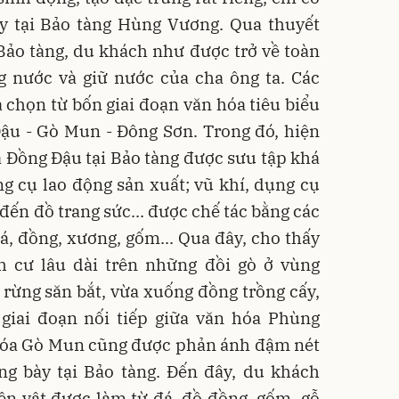
ày tại Bảo tàng Hùng Vương. Qua thuyết
ảo tàng, du khách như được trở về toàn
g nước và giữ nước của cha ông ta. Các
a chọn từ bốn giai đoạn văn hóa tiêu biểu
ậu - Gò Mun - Đông Sơn. Trong đó, hiện
a Đồng Đậu tại Bảo tàng được sưu tập khá
g cụ lao động sản xuất; vũ khí, dụng cụ
đến đồ trang sức... được chế tác bằng các
á, đồng, xương, gốm... Qua đây, cho thấy
 cư lâu dài trên những đồi gò ở vùng
 rừng săn bắt, vừa xuống đồng trồng cấy,
 giai đoạn nối tiếp giữa văn hóa Phùng
hóa Gò Mun cũng được phản ánh đậm nét
ng bày tại Bảo tàng. Đến đây, du khách
n vật được làm từ đá, đồ đồng, gốm, gỗ