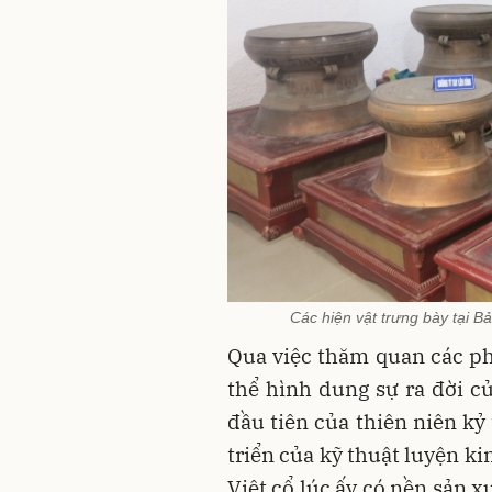
Các hiện vật trưng bày tại Bả
Qua việc thăm quan các ph
thể hình dung sự ra đời 
đầu tiên của thiên niên kỷ
triển của kỹ thuật luyện k
Việt cổ lúc ấy có nền sản x