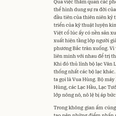
Qua việc thăm quan các phò
thể hình dung sự ra đời củ
đầu tiên của thiên niên kỷ 
triển của kỹ thuật luyện k
Việt cổ lúc ấy có nền sản xu
xuất hiện tầng lớp người gi
phương Bắc tràn xuống. Vì 
liên minh với nhau để trị t
Khi đó thủ lĩnh bộ lạc Văn 
thống nhất các bộ lạc khác
ta gọi là Vua Hùng. Bộ máy
Hùng, các Lạc Hầu, Lạc Tướn
lớp nông nô, nô lệ bị áp bức
Trong không gian ấm cúng, 
tạo nên những điểm nhấn si