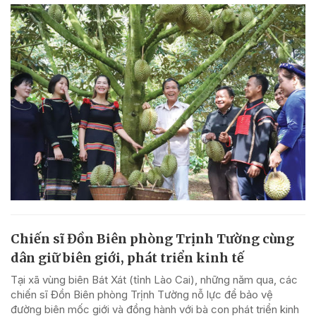
Chiến sĩ Đồn Biên phòng Trịnh Tường cùng
dân giữ biên giới, phát triển kinh tế
Tại xã vùng biên Bát Xát (tỉnh Lào Cai), những năm qua, các
chiến sĩ Đồn Biên phòng Trịnh Tường nỗ lực để bảo vệ
đường biên mốc giới và đồng hành với bà con phát triển kinh