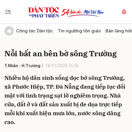
Gửi bình luận
Công tác Dân tộc
Tín ngưỡng tôn giáo
Bản làng hô
Nỗi bất an bên bờ sông Trường
T.Nhân - H.Trường
19/11/2025 15:26
Nhiều hộ dân sinh sống dọc bờ sông Trường,
xã Phước Hiệp, TP. Đà Nẵng đang tiếp tục đối
Hủy
Gửi
mặt với tình trạng sạt lở nghiêm trọng. Nhà
cửa, đất ở và đất sản xuất bị đe dọa trực tiếp
mỗi khi xuất hiện mưa lớn, nước sông dâng
cao.