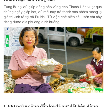
Từng là loại củ giúp đồng bào vùng cao Thanh Hóa vượt qua
những ngày giáp hạt, củ mài nay trở thành sản phẩm mang lại
giá trị kinh tế tại xã Pù Nhi. Từ việc chế biến sâu, sản vật này
đang được địa phương định hướng...
1.200 ngày công đắp kè đá giữ đất bên dòng