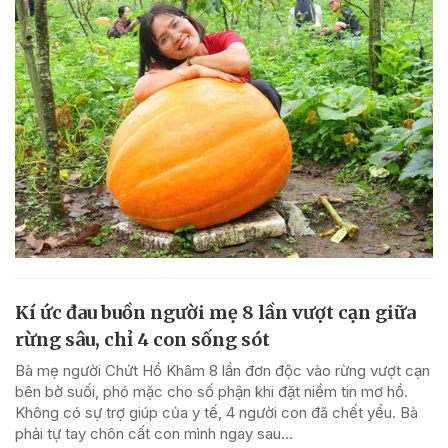
Kí ức đau buồn người mẹ 8 lần vượt cạn giữa
rừng sâu, chỉ 4 con sống sót
Bà mẹ người Chứt Hồ Khâm 8 lần đơn độc vào rừng vượt cạn
bên bờ suối, phó mặc cho số phận khi đặt niềm tin mơ hồ.
Không có sự trợ giúp của y tế, 4 người con đã chết yểu. Bà
phải tự tay chôn cất con mình ngay sau...