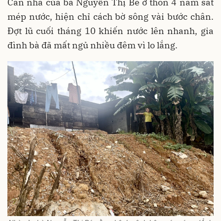
Căn nhà của bà Nguyễn Thị Bé ở thôn 4 nằm sát
mép nước, hiện chỉ cách bờ sông vài bước chân.
Đợt lũ cuối tháng 10 khiến nước lên nhanh, gia
đình bà đã mất ngủ nhiều đêm vì lo lắng.