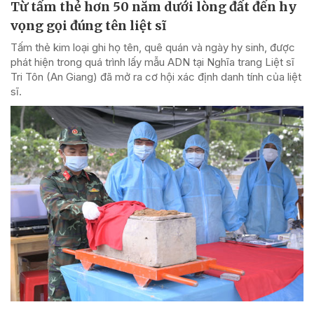
Từ tấm thẻ hơn 50 năm dưới lòng đất đến hy
vọng gọi đúng tên liệt sĩ
Tấm thẻ kim loại ghi họ tên, quê quán và ngày hy sinh, được
phát hiện trong quá trình lấy mẫu ADN tại Nghĩa trang Liệt sĩ
Tri Tôn (An Giang) đã mở ra cơ hội xác định danh tính của liệt
sĩ.