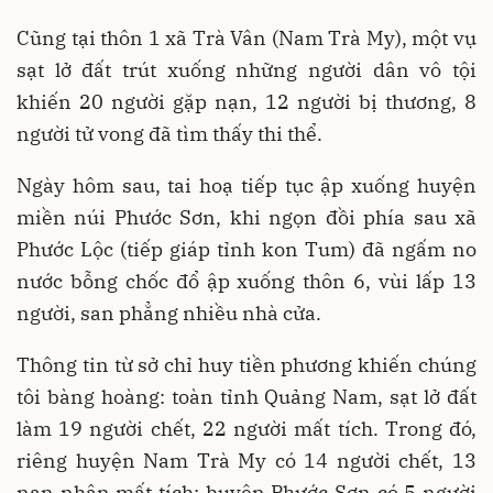
Cũng tại thôn 1 xã Trà Vân (Nam Trà My), một vụ
sạt lở đất trút xuống những người dân vô tội
khiến 20 người gặp nạn, 12 người bị thương, 8
người tử vong đã tìm thấy thi thể.
Ngày hôm sau, tai hoạ tiếp tục ập xuống huyện
miền núi Phước Sơn, khi ngọn đồi phía sau xã
Phước Lộc (tiếp giáp tỉnh kon Tum) đã ngấm no
nước bỗng chốc đổ ập xuống thôn 6, vùi lấp 13
người, san phẳng nhiều nhà cửa.
Thông tin từ sở chỉ huy tiền phương khiến chúng
tôi bàng hoàng: toàn tỉnh Quảng Nam, sạt lở đất
làm 19 người chết, 22 người mất tích. Trong đó,
riêng huyện Nam Trà My có 14 người chết, 13
nạn nhân mất tích; huyện Phước Sơn
có 5 người