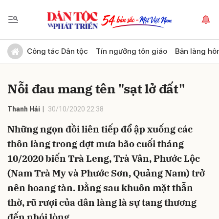
Gửi bình luận
Công tác Dân tộc
Tín ngưỡng tôn giáo
Bản làng hô
Nỗi đau mang tên "sạt lở đất"
Thanh Hải
30/10/2020 22:38
Những ngọn đồi liên tiếp đổ ập xuống các
thôn làng trong đợt mưa bão cuối tháng
Hủy
Gửi
10/2020 biến Trà Leng, Trà Vân, Phước Lộc
(Nam Trà My và Phước Sơn, Quảng Nam) trở
nên hoang tàn. Đằng sau khuôn mặt thẫn
thờ, rũ rượi của dân làng là sự tang thương
đến nhói lòng.