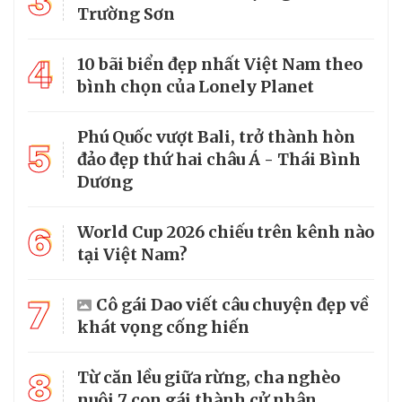
3
Trường Sơn
4
10 bãi biển đẹp nhất Việt Nam theo
bình chọn của Lonely Planet
Phú Quốc vượt Bali, trở thành hòn
5
đảo đẹp thứ hai châu Á - Thái Bình
Dương
6
World Cup 2026 chiếu trên kênh nào
tại Việt Nam?
7
Cô gái Dao viết câu chuyện đẹp về
khát vọng cống hiến
8
Từ căn lều giữa rừng, cha nghèo
nuôi 7 con gái thành cử nhân