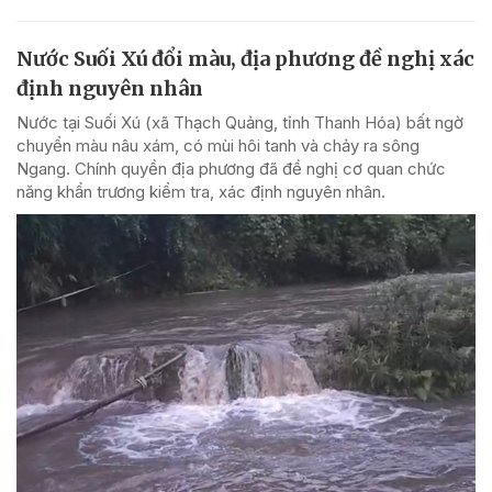
Nước Suối Xú đổi màu, địa phương đề nghị xác
định nguyên nhân
Nước tại Suối Xú (xã Thạch Quảng, tỉnh Thanh Hóa) bất ngờ
chuyển màu nâu xám, có mùi hôi tanh và chảy ra sông
Ngang. Chính quyền địa phương đã đề nghị cơ quan chức
năng khẩn trương kiểm tra, xác định nguyên nhân.