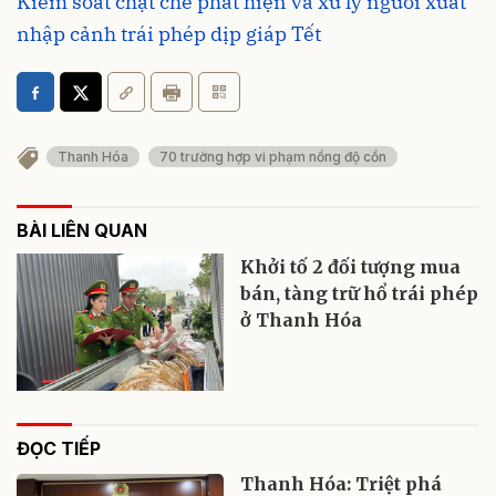
Kiểm soát chặt chẽ phát hiện và xử lý người xuất
nhập cảnh trái phép dịp giáp Tết
Thanh Hóa
70 trường hợp vi phạm nồng độ cồn
BÀI LIÊN QUAN
Khởi tố 2 đối tượng mua
bán, tàng trữ hổ trái phép
ở Thanh Hóa
ĐỌC TIẾP
Thanh Hóa: Triệt phá