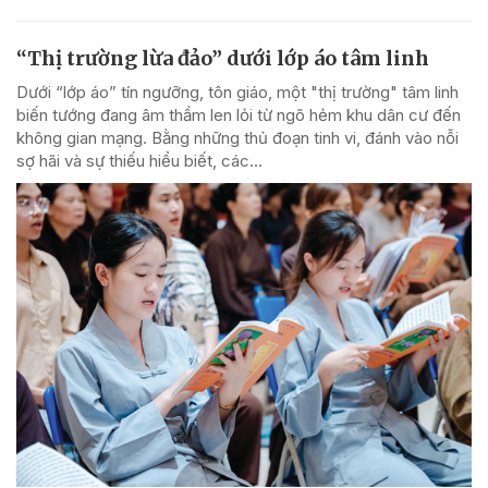
“Thị trường lừa đảo” dưới lớp áo tâm linh
Dưới “lớp áo” tín ngưỡng, tôn giáo, một "thị trường" tâm linh
biến tướng đang âm thầm len lỏi từ ngõ hẻm khu dân cư đến
không gian mạng. Bằng những thủ đoạn tinh vi, đánh vào nỗi
sợ hãi và sự thiếu hiểu biết, các...