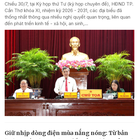
Chiều 30/7, tại Kỳ họp thứ Tư (kỳ họp chuyên đề), HĐND TP.
Cần Thơ khóa XI, nhiệm kỳ 2026 - 2031, các đại biểu đã
thống nhất thông qua nhiều nghị quyết quan trọng, liên quan
đến phát triển kinh tế - xã hội, an sinh,...
Giữ nhịp dòng điện mùa nắng nóng: Từ bản