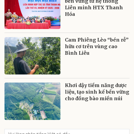
bền vững từ hệ thống
Liên minh HTX Thanh
Hóa
Cam Phiêng Lèo “bén rễ”
hữu cơ trên vùng cao
Bình Liêu
Khơi dậy tiềm năng dược
liệu, tạo sinh kế bền vững
cho đồng bào miền núi