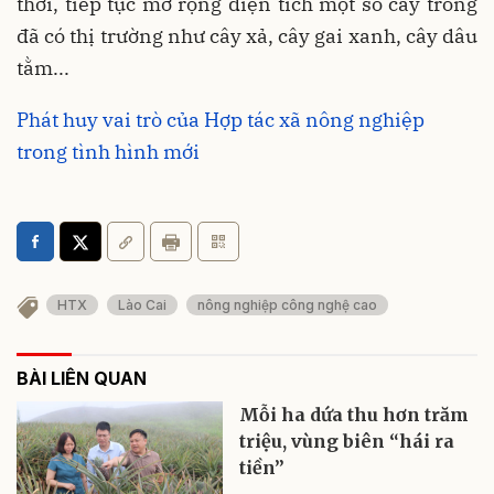
thời, tiếp tục mở rộng diện tích một số cây trồng
đã có thị trường như cây xả, cây gai xanh, cây dâu
tằm...
Phát huy vai trò của Hợp tác xã nông nghiệp
trong tình hình mới
HTX
Lào Cai
nông nghiệp công nghệ cao
BÀI LIÊN QUAN
Mỗi ha dứa thu hơn trăm
triệu, vùng biên “hái ra
tiền”