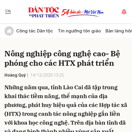
Gửi bình luận
Công tác Dân tộc
Tín ngưỡng tôn giáo
Bản làng hô
Nông nghiệp công nghệ cao- Bệ
phóng cho các HTX phát triển
Hoàng Quý
14/12/2020 13:25
Những năm qua, tỉnh Lào Cai đã tập trung
Hủy
Gửi
khai thác tiềm năng, thế mạnh của địa
phương, phát huy hiệu quả của các Hợp tác xã
(HTX) trong canh tác nông nghiệp gắn liền
với khoa học công nghệ. Trên địa bàn tỉnh đã
và đang hình thành nhiều vùng sản xuất