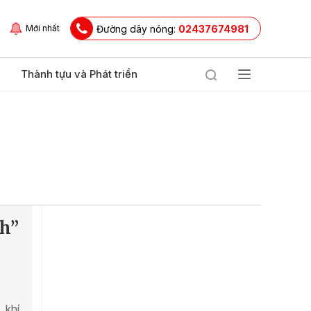
Đường dây nóng:
02437674981
Mới nhất
Thành tựu và Phát triển
h”
 khí