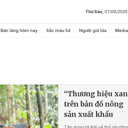
Thứ Sáu,
07/08/2026
Bản làng hôm nay
Sắc màu 54
Người giữ lửa
Media
“Thương hiệu xan
trên bản đồ nông
sản xuất khẩu
Tận dụng lợi thế về thổ nhưỡng,