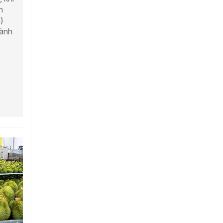
n
)
gành