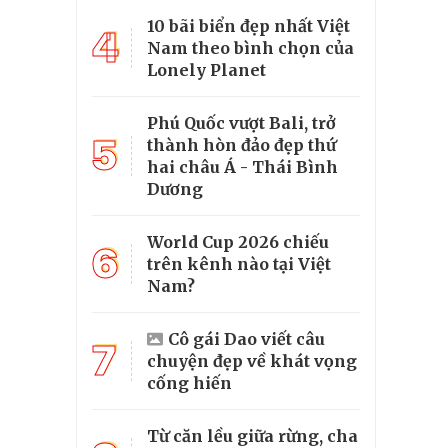
10 bãi biển đẹp nhất Việt
4
Nam theo bình chọn của
Lonely Planet
Phú Quốc vượt Bali, trở
5
thành hòn đảo đẹp thứ
hai châu Á - Thái Bình
Dương
World Cup 2026 chiếu
6
trên kênh nào tại Việt
Nam?
Cô gái Dao viết câu
7
chuyện đẹp về khát vọng
cống hiến
Từ căn lều giữa rừng, cha