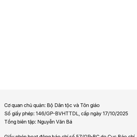
Cơ quan chủ quản: Bộ Dân tộc và Tôn giáo
Số giấy phép: 146/GP-BVHTTDL, cấp ngày 17/10/2025
Tổng biên tập: Nguyễn Văn Bá
Giấy phép hoạt động báo chí số 57/GP-BC do Cục Báo chí,