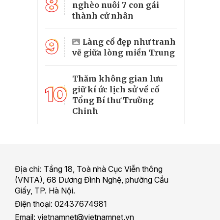
8
nghèo nuôi 7 con gái
thành cử nhân
9
Làng cổ đẹp như tranh
vẽ giữa lòng miền Trung
Thăm không gian lưu
10
giữ kí ức lịch sử về cố
Tổng Bí thư Trường
Chinh
Địa chỉ: Tầng 18, Toà nhà Cục Viễn thông
(VNTA), 68 Dương Đình Nghệ, phường Cầu
Giấy, TP. Hà Nội.
Điện thoại: 02437674981
Email: vietnamnet@vietnamnet.vn