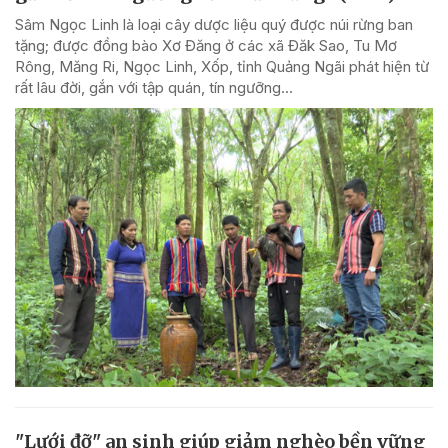
Sâm Ngọc Linh là loại cây dược liệu quý được núi rừng ban
tặng; được đồng bào Xơ Đăng ở các xã Đăk Sao, Tu Mơ
Rông, Măng Ri, Ngọc Linh, Xốp, tỉnh Quảng Ngãi phát hiện từ
rất lâu đời, gắn với tập quán, tín ngưỡng...
"Lưới đỡ" an sinh giúp giảm nghèo bền vững