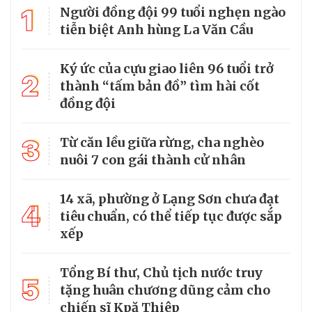
1
Người đồng đội 99 tuổi nghẹn ngào
tiễn biệt Anh hùng La Văn Cầu
Ký ức của cựu giao liên 96 tuổi trở
2
thành “tấm bản đồ” tìm hài cốt
đồng đội
3
Từ căn lều giữa rừng, cha nghèo
nuôi 7 con gái thành cử nhân
14 xã, phường ở Lạng Sơn chưa đạt
4
tiêu chuẩn, có thể tiếp tục được sắp
xếp
Tổng Bí thư, Chủ tịch nước truy
5
tặng huân chương dũng cảm cho
chiến sĩ Kpă Thiêp