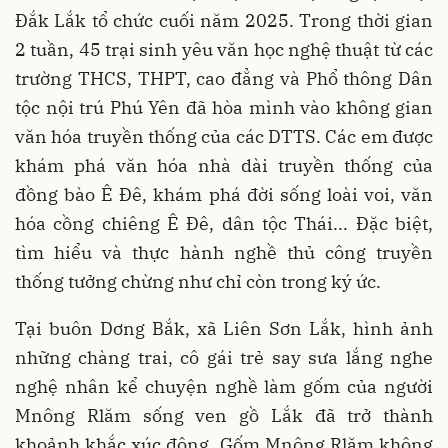
Đắk Lắk tổ chức cuối năm 2025. Trong thời gian
2 tuần, 45 trại sinh yêu văn học nghệ thuật từ các
trường THCS, THPT, cao đẳng và Phổ thông Dân
tộc nội trú Phú Yên đã hòa mình vào không gian
văn hóa truyền thống của các DTTS. Các em được
khám phá văn hóa nhà dài truyền thống của
đồng bào Ê Đê, khám phá đời sống loài voi, văn
hóa cồng chiêng Ê Đê, dân tộc Thái... Đặc biệt,
tìm hiểu và thực hành nghề thủ công truyền
thống tưởng chừng như chỉ còn trong ký ức.
Tại buôn Dơng Bắk, xã Liên Sơn Lắk, hình ảnh
những chàng trai, cô gái trẻ say sưa lắng nghe
nghệ nhân kể chuyện nghề làm gốm của người
Mnông Rlăm sống ven gồ Lắk đã trở thành
khoảnh khắc xúc động. Gốm Mnông Rlăm không