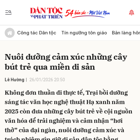
Gửi bình luận
Công tác Dân tộc
Tín ngưỡng tôn giáo
Bản làng hô
Nuôi dưỡng cảm xúc những cây
bút trẻ qua miền di sản
Lê Hường
26/01/2026 20:50
Không đơn thuần đi thực tế, Trại bồi dưỡng
Hủy
Gửi
sáng tác văn học nghệ thuật Hạ xanh năm
2025 còn đưa những cây bút trẻ về cội nguồn
văn hóa để trải nghiệm và cảm nhận “hơi
thở” của đại ngàn, nuôi dưỡng cảm xúc và
trách nhiệm gìn giữ di sản dân tộc bằng