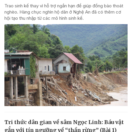
Trao sinh kế thay vì hỗ trợ ngắn hạn để giúp đồng bào thoát
nghèo. Hàng chục nghìn hộ dân ở Nghệ An đã có thêm cơ
hội tạo thu nhập từ các mô hình sinh kế.
Tri thức dân gian về sâm Ngọc Linh: Báu vật
gắn với tín ngưỡng về “thần rừng” (Bài 1)