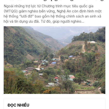
Ngoài những trợ lực từ Chương trình mục tiêu quốc gia
(MTQG) giảm nghèo bền vững, Nghệ An còn định hình một
hệ thống “lưới đỡ” bao gồm hệ thống chính sách an sinh xã
hội và tín dụng ưu đãi. Từ đó, giúp người nghèo...
ĐỌC NHIỀU