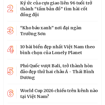
Ký ức của cựu giao liên 96 tuổi trở
2
thành “tấm bản đồ” tìm hài cốt
đồng đội
3
“Kho báu xanh” nơi đại ngàn
Trường Sơn
4
10 bãi biển đẹp nhất Việt Nam theo
bình chọn của Lonely Planet
Phú Quốc vượt Bali, trở thành hòn
5
đảo đẹp thứ hai châu Á - Thái Bình
Dương
6
World Cup 2026 chiếu trên kênh nào
tại Việt Nam?