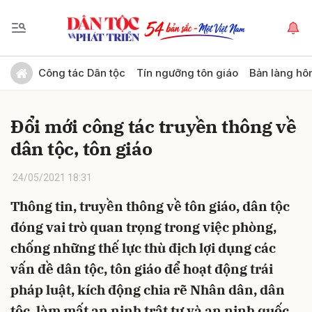
Gửi bình luận
Công tác Dân tộc
Tín ngưỡng tôn giáo
Bản làng hô
Ðổi mới công tác truyền thông về
dân tộc, tôn giáo
24/05/2021 18:31
Thông tin, truyền thông về tôn giáo, dân tộc
Hủy
Gửi
đóng vai trò quan trọng trong việc phòng,
chống những thế lực thù địch lợi dụng các
vấn đề dân tộc, tôn giáo để hoạt động trái
pháp luật, kích động chia rẽ Nhân dân, dân
tộc, làm mất an ninh trật tự và an ninh quốc