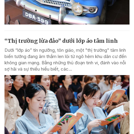
“Thị trường lừa đảo” dưới lớp áo tâm linh
Dưới “lớp áo” tín ngưỡng, tôn giáo, một "thị trường" tâm linh
biến tướng đang âm thầm len lỏi từ ngõ hẻm khu dân cư đến
không gian mạng. Bằng những thủ đoạn tinh vi, đánh vào nỗi
sợ hãi và sự thiếu hiểu biết, các...