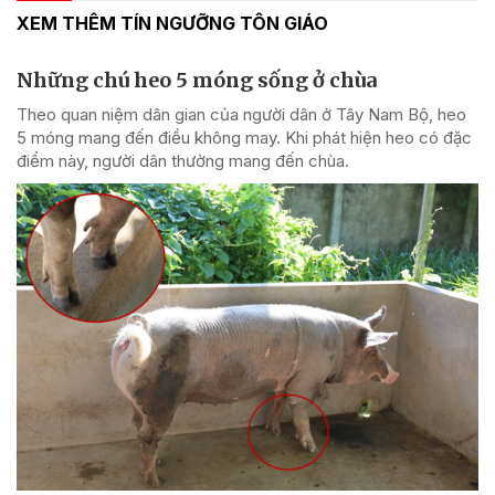
XEM THÊM TÍN NGƯỠNG TÔN GIÁO
Những chú heo 5 móng sống ở chùa
Theo quan niệm dân gian của người dân ở Tây Nam Bộ, heo
5 móng mang đến điều không may. Khi phát hiện heo có đặc
điểm này, người dân thường mang đến chùa.