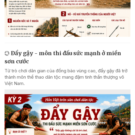
Đẩy gậy - môn thi đấu sức mạnh ở miền
sơn cước
Từ trò chơi dân gian của đồng bào vùng cao, đẩy gậy đã trở
thành môn thể thao dân tộc mang đậm tinh thần thượng võ
Việt Nam.