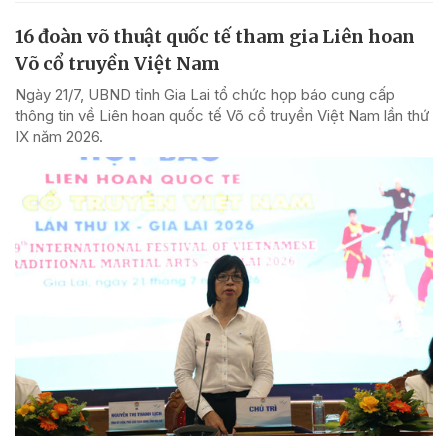
16 đoàn võ thuật quốc tế tham gia Liên hoan
Võ cổ truyền Việt Nam
Ngày 21/7, UBND tỉnh Gia Lai tổ chức họp báo cung cấp
thông tin về Liên hoan quốc tế Võ cổ truyền Việt Nam lần thứ
IX năm 2026.