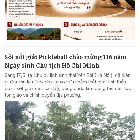
Sôi nổi giải Pickleball chào mừng 136 năm
Ngày sinh Chủ tịch Hồ Chí Minh
Sáng 17/5, tại Khu du lịch sinh thái Yên Bài (Hà Nội), đã diễn
ra Giải thi đấu Pickleball giao hữu nhằm thắt chặt tinh thần
đoàn kết giữa các cán bộ, công chức làm công tác dân tộc,
tôn giáo và chính quyền địa phương.