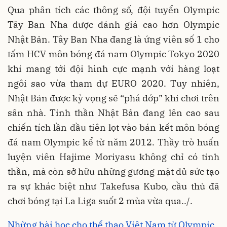
Qua phân tích các thông số, đội tuyển Olympic
Tây Ban Nha được đánh giá cao hơn Olympic
Nhật Bản. Tây Ban Nha đang là ứng viên số 1 cho
tấm HCV môn bóng đá nam Olympic Tokyo 2020
khi mang tới đội hình cực mạnh với hàng loạt
ngôi sao vừa tham dự EURO 2020. Tuy nhiên,
Nhật Bản được kỳ vọng sẽ “phá dớp” khi chơi trên
sân nhà. Tinh thần Nhật Bản đang lên cao sau
chiến tích lần đầu tiên lọt vào bán kết môn bóng
đá nam Olympic kể từ năm 2012. Thầy trò huấn
luyện viên Hajime Moriyasu không chỉ có tinh
thần, mà còn sở hữu những gương mặt đủ sức tạo
ra sự khác biệt như Takefusa Kubo, cầu thủ đã
chơi bóng tại La Liga suốt 2 mùa vừa qua../.
Những bài học cho thể thao Việt Nam từ Olympic