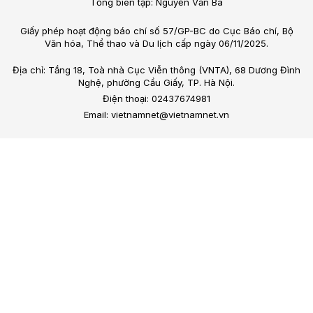
Tổng biên tập: Nguyễn Văn Bá
Giấy phép hoạt động báo chí số 57/GP-BC do Cục Báo chí, Bộ
Văn hóa, Thể thao và Du lịch cấp ngày 06/11/2025.
Địa chỉ: Tầng 18, Toà nhà Cục Viễn thông (VNTA), 68 Dương Đình
Nghệ, phường Cầu Giấy, TP. Hà Nội.
Điện thoại: 02437674981
Email: vietnamnet@vietnamnet.vn