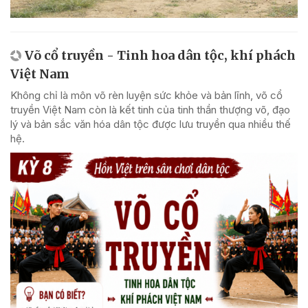
Võ cổ truyền - Tinh hoa dân tộc, khí phách
Việt Nam
Không chỉ là môn võ rèn luyện sức khỏe và bản lĩnh, võ cổ
truyền Việt Nam còn là kết tinh của tinh thần thượng võ, đạo
lý và bản sắc văn hóa dân tộc được lưu truyền qua nhiều thế
hệ.