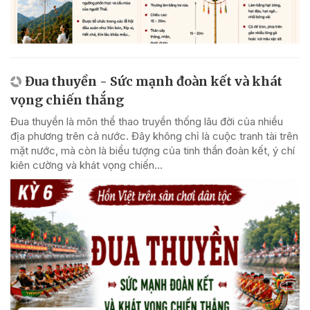
Đua thuyền - Sức mạnh đoàn kết và khát
vọng chiến thắng
Đua thuyền là môn thể thao truyền thống lâu đời của nhiều
địa phương trên cả nước. Đây không chỉ là cuộc tranh tài trên
mặt nước, mà còn là biểu tượng của tinh thần đoàn kết, ý chí
kiên cường và khát vọng chiến...