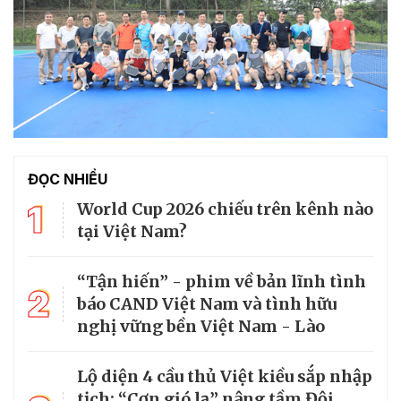
ĐỌC NHIỀU
1
World Cup 2026 chiếu trên kênh nào
tại Việt Nam?
“Tận hiến” - phim về bản lĩnh tình
2
báo CAND Việt Nam và tình hữu
nghị vững bền Việt Nam - Lào
Lộ diện 4 cầu thủ Việt kiều sắp nhập
tịch: “Cơn gió lạ” nâng tầm Đội