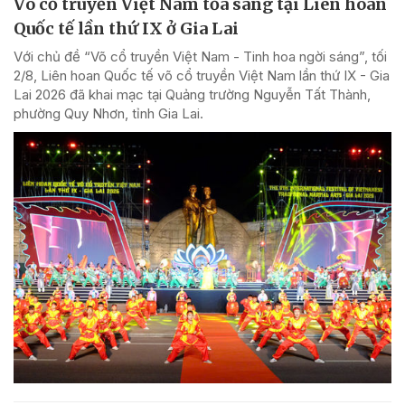
Võ cổ truyền Việt Nam tỏa sáng tại Liên hoan
Quốc tế lần thứ IX ở Gia Lai
Với chủ đề “Võ cổ truyền Việt Nam - Tinh hoa ngời sáng”, tối
2/8, Liên hoan Quốc tế võ cổ truyền Việt Nam lần thứ IX - Gia
Lai 2026 đã khai mạc tại Quảng trường Nguyễn Tất Thành,
phường Quy Nhơn, tỉnh Gia Lai.