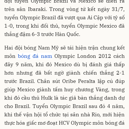
đội tuyển Olympic Brazil và Mexico sẽ diễn ra
trên sân Ibaraki. Trong vòng tứ kết ngày 31/7,
tuyển Olympic Brazil đã vượt qua Ai Cập với tỷ số
1-0, trong khi đối thủ, tuyển Olympic Mexico đã
thắng đậm 6-3 trước Hàn Quốc.
Hai đội bóng Nam Mỹ sẽ tái hiện trận chung kết
môn
bóng đá nam
Olympic London 2012 cách
đây 9 năm, khi đó Mexico dù bị đánh giá thấp
hơn nhưng đã bất ngờ giành chiến thắng 2-1
trước Brazil. Chân sút Oribe Peralta lập cú đúp
giúp Mexico giành tấm huy chương Vàng, trong
khi đó cầu thủ Hulk là tác giả bàn thắng danh dự
cho Brazil. Tuyển Olympic Brazil sau đó 4 năm,
khi thế vận hội tổ chức tại sân nhà Rio, mới hiện
thực hóa giấc mơ đoạt HCV Olympic môn bóng đá