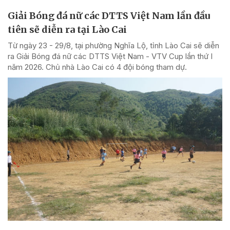
Giải Bóng đá nữ các DTTS Việt Nam lần đầu
tiên sẽ diễn ra tại Lào Cai
Từ ngày 23 - 29/8, tại phường Nghĩa Lộ, tỉnh Lào Cai sẽ diễn
ra Giải Bóng đá nữ các DTTS Việt Nam - VTV Cup lần thứ I
năm 2026. Chủ nhà Lào Cai có 4 đội bóng tham dự.