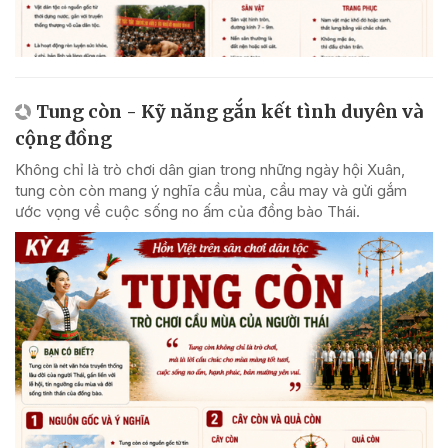
Tung còn - Kỹ năng gắn kết tình duyên và
cộng đồng
Không chỉ là trò chơi dân gian trong những ngày hội Xuân,
tung còn còn mang ý nghĩa cầu mùa, cầu may và gửi gắm
ước vọng về cuộc sống no ấm của đồng bào Thái.