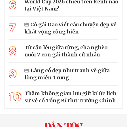
6
World Cup 2026 chiếu trên kênh nào
tại Việt Nam?
7
Cô gái Dao viết câu chuyện đẹp về
khát vọng cống hiến
8
Từ căn lều giữa rừng, cha nghèo
nuôi 7 con gái thành cử nhân
9
Làng cổ đẹp như tranh vẽ giữa
lòng miền Trung
10
Thăm không gian lưu giữ kí ức lịch
sử về cố Tổng Bí thư Trường Chinh