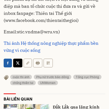
điệp mà ban tổ chức cuộc thi đưa ra và gửi về
inbox fanpage: Thiên tai Thế giới
(www.facebook.com/thientaithegioi)
Email:stic.vndma@wru.vn)
Thi ảnh Hệ thống nông nghiệp thực phẩm bền
vững vì cuộc sống
cuộc thi ảnh
Phụ nữ trước bão dông
Tổng cục Phòng
chống thiên tai
UNWomen
BÀI LIÊN QUAN
Đắk Lắk qua lăng kính