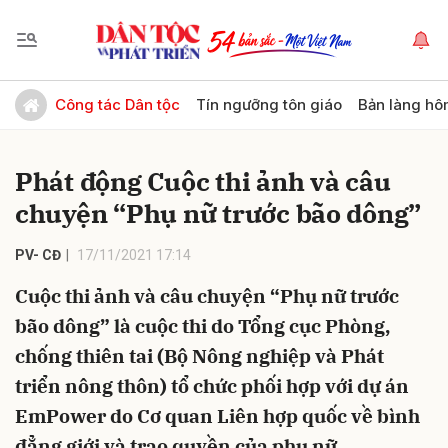
Gửi bình luận
Công tác Dân tộc
Tín ngưỡng tôn giáo
Bản làng hô
Phát động Cuộc thi ảnh và câu
chuyện “Phụ nữ trước bão dông”
PV- CĐ
17/11/2021 17:14
Cuộc thi ảnh và câu chuyện “Phụ nữ trước
Hủy
Gửi
bão dông” là cuộc thi do Tổng cục Phòng,
chống thiên tai (Bộ Nông nghiệp và Phát
triển nông thôn) tổ chức phối hợp với dự án
EmPower do Cơ quan Liên hợp quốc về bình
đẳng giới và trao quyền của phụ nữ