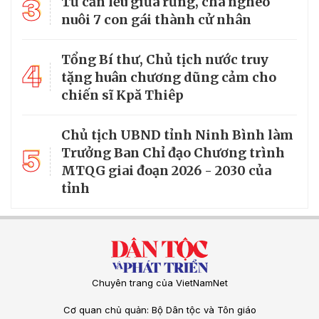
3
Từ căn lều giữa rừng, cha nghèo
nuôi 7 con gái thành cử nhân
Tổng Bí thư, Chủ tịch nước truy
4
tặng huân chương dũng cảm cho
chiến sĩ Kpă Thiêp
Chủ tịch UBND tỉnh Ninh Bình làm
5
Trưởng Ban Chỉ đạo Chương trình
MTQG giai đoạn 2026 - 2030 của
tỉnh
Chuyên trang của VietNamNet
Cơ quan chủ quản: Bộ Dân tộc và Tôn giáo