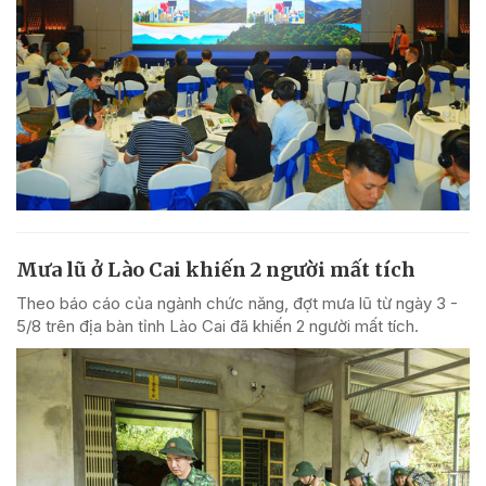
Mưa lũ ở Lào Cai khiến 2 người mất tích
Theo báo cáo của ngành chức năng, đợt mưa lũ từ ngày 3 -
5/8 trên địa bàn tỉnh Lào Cai đã khiến 2 người mất tích.