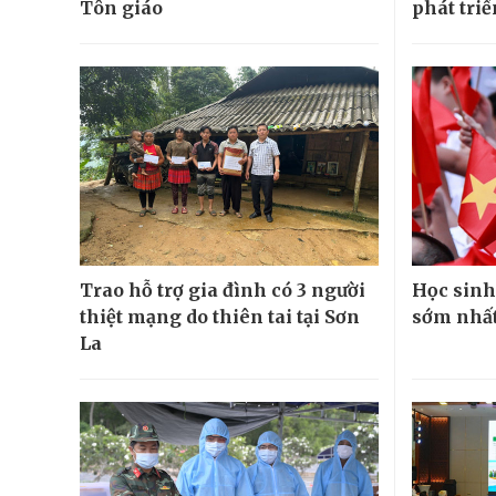
Tôn giáo
phát tri
Trao hỗ trợ gia đình có 3 người
Học sinh
thiệt mạng do thiên tai tại Sơn
sớm nhất
La