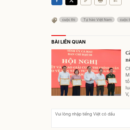
cuộc thi
Tự hào Việt Nam
cuộc 
BÀI LIÊN QUAN
C
n
C
M
tổ
lu
V