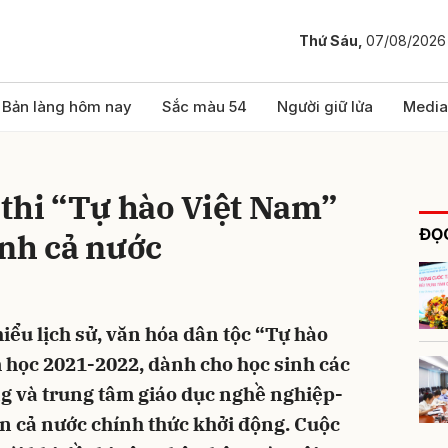
Thứ Sáu,
07/08/2026
bình luận
Bản làng hôm nay
Sắc màu 54
Người giữ lửa
Media
thi “Tự hào Việt Nam”
ĐỌC
inh cả nước
iểu lịch sử, văn hóa dân tộc “Tự hào
Hủy
G
 học 2021-2022, dành cho học sinh các
g và trung tâm giáo dục nghề nghiệp-
n cả nước chính thức khởi động. Cuộc