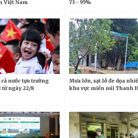
ển Việt Nam
73 - 95%
 cả nước tựu trường
Mưa lớn, sạt lở đe dọa nhi
 từ ngày 22/8
khu vực miền núi Thanh 