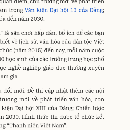
quan điểm, chủ trương mới về phát triển
Nam trong
Văn kiện Đại hội 13 của Đảng
;
hóa đến năm 2030.
 là sân chơi hấp dẫn, bổ ích để các bạn
 biết về lịch sử, văn hóa của dân tộc Việt
ổ chức (năm 2015) đến nay, mỗi năm cuộc
000 học sinh của các trường trung học phổ
dục nghề nghiệp-giáo dục thường xuyên
ham gia.
 đổi mới. Đề thi cập nhật thêm các nội
rương mới về phát triển văn hóa, con
kiện Đại hội XIII của Đảng; Chiến lược
m 2030. Hình thức thi được tổ chức kết
ụng “Thanh niên Việt Nam”.