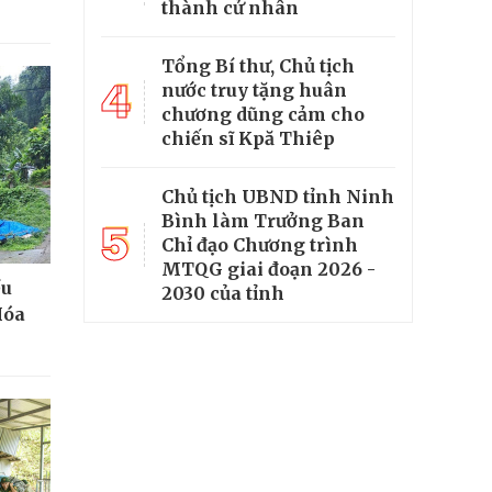
thành cử nhân
Tổng Bí thư, Chủ tịch
4
nước truy tặng huân
chương dũng cảm cho
chiến sĩ Kpă Thiêp
Chủ tịch UBND tỉnh Ninh
Bình làm Trưởng Ban
5
Chỉ đạo Chương trình
MTQG giai đoạn 2026 -
ều
2030 của tỉnh
Hóa