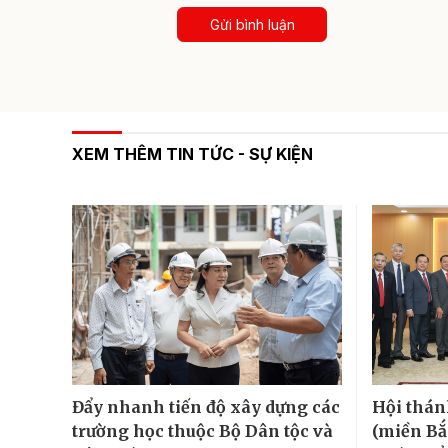
Gửi bình luận
XEM THÊM TIN TỨC - SỰ KIỆN
Đẩy nhanh tiến độ xây dựng các
Hội thán
trường học thuộc Bộ Dân tộc và
(miền Bắ