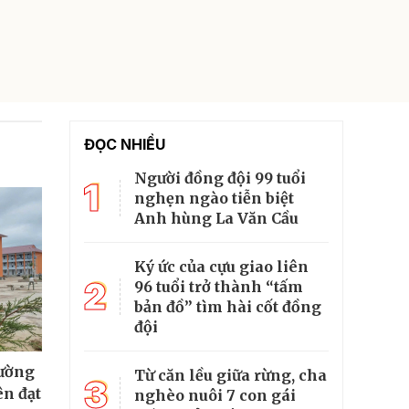
ĐỌC NHIỀU
Người đồng đội 99 tuổi
1
nghẹn ngào tiễn biệt
Anh hùng La Văn Cầu
Ký ức của cựu giao liên
2
96 tuổi trở thành “tấm
bản đồ” tìm hài cốt đồng
đội
rường
Từ căn lều giữa rừng, cha
3
ên đạt
nghèo nuôi 7 con gái