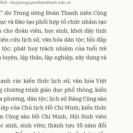
. Ảnh: chuyennguyenthienthanh.edu.vn
m” do Trung ương Đoàn Thanh niên Cộng
ục và Đào tạo phối hợp tổ chức nhằm tạo
 cho đoàn viên, học sinh; khơi dậy tinh
ên cứu lịch sử, văn hóa dân tộc; bồi đắp
 tộc; phát huy trách nhiệm của tuổi trẻ
 luyện, lập thân, lập nghiệp, xây dựng và
anh các kiến thức lịch sử, văn hóa Việt
 chương trình giáo dục phổ thông; kiến
ịa phương, dân tộc; lịch sử Đảng Cộng sản
hiệp của Chủ tịch Hồ Chí Minh; kiến thức
ên Cộng sản Hồ Chí Minh, Hội Sinh viên
c sinh, sinh viên; thành tựu 35 năm đổi