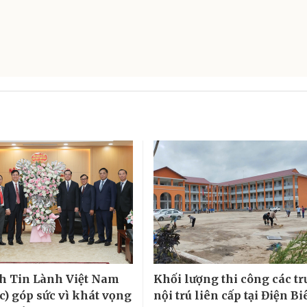
h Tin Lành Việt Nam
Khối lượng thi công các t
c) góp sức vì khát vọng
nội trú liên cấp tại Điện Bi