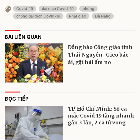
Covid-19
đại dịch Covid-19
phòng
chống đại dịch Covid-19
Phật giáo
Đà Nẵng
BÀI LIÊN QUAN
Đồng bào Công giáo tỉnh
Thái Nguyên- Gieo bác
ái, gặt hái ấm no
ĐỌC TIẾP
TP. Hồ Chí Minh: Số ca
mắc Covid-19 tăng nhanh
gần 3 lần, 2 ca tử vong