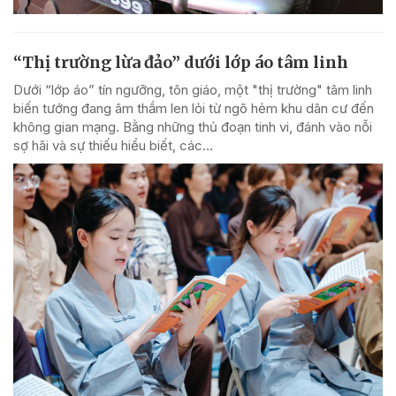
“Thị trường lừa đảo” dưới lớp áo tâm linh
Dưới “lớp áo” tín ngưỡng, tôn giáo, một "thị trường" tâm linh
biến tướng đang âm thầm len lỏi từ ngõ hẻm khu dân cư đến
không gian mạng. Bằng những thủ đoạn tinh vi, đánh vào nỗi
sợ hãi và sự thiếu hiểu biết, các...