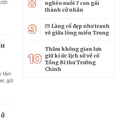
8
được
nghèo nuôi 7 con gái
thành cử nhân
9
Làng cổ đẹp như tranh
vẽ giữa lòng miền Trung
ầu
Thăm không gian lưu
10
giữ kí ức lịch sử về cố
Tổng Bí thư Trường
Chinh
y tắm
r, gửi
 ở