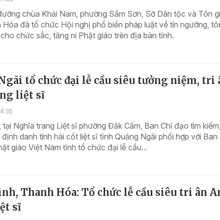
 đường chùa Khải Nam, phường Sầm Sơn, Sở Dân tộc và Tôn g
 Hóa đã tổ chức Hội nghị phổ biến pháp luật về tín ngưỡng, tô
ho chức sắc, tăng ni Phật giáo trên địa bàn tỉnh.
gãi tổ chức đại lễ cầu siêu tưởng niệm, tri 
g liệt sĩ
14:35
 tại Nghĩa trang Liệt sĩ phường Đăk Cấm, Ban Chỉ đạo tìm kiếm
 định danh tính hài cốt liệt sĩ tỉnh Quảng Ngãi phối hợp với Ban 
hật giáo Việt Nam tỉnh tổ chức đại lễ cầu...
nh, Thanh Hóa: Tổ chức lễ cầu siêu tri ân 
ệt sĩ