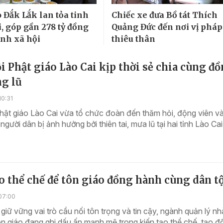
o Đắk Lắk lan tỏa tinh
Chiếc xe đưa Bồ tát Thích
i, góp gần 278 tỷ đồng
Quảng Đức đến nơi vị pháp
inh xã hội
thiêu thân
i Phật giáo Lào Cai kịp thời sẻ chia cùng đ
ng lũ
10:31
hật giáo Lào Cai vừa tổ chức đoàn đến thăm hỏi, động viên và
người dân bị ảnh hưởng bởi thiên tai, mưa lũ tại hai tỉnh Lào Cai
o thể chế để tôn giáo đồng hành cùng dân t
07:00
giữ vững vai trò cầu nối tôn trọng và tin cậy, ngành quản lý nh
n giáo đang ghi dấu ấn mạnh mẽ trong kiến tạo thể chế, tạo đ