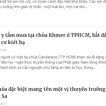
lượt trẻ em mồ côi, có hoàn cảnh đặc biệt khó khăn. Các em 
ều tưởng như giản dị nhất - một mái ấm, một cái tên...
 y tắm mưa tại chùa Khmer ở TPHCM, bắt đ
cư kiết hạ
13:59
 người có mặt tại chùa Candaransi (TP.HCM) tham dự lễ dâng 
đèn hạ - nghi thức truyền thống của Phật giáo Nam tông Khme
hành kính và cầu nguyện chư tăng an tâm tu học trong...
ùa đặc biệt mang tên một vị thuyền trưởng
 Sa
08:17