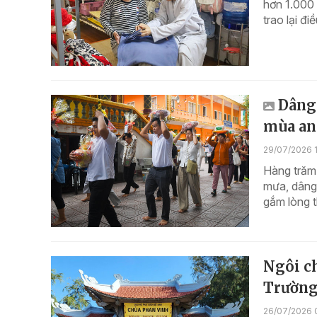
hơn 1.000 
trao lại đi
Dâng
mùa an 
29/07/2026 
Hàng trăm
mưa, dâng 
gắm lòng t
Ngôi ch
Trường
26/07/2026 