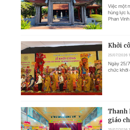
Việc một n
hùng lực l
Phan Vinh 
Khởi c
25/07/2026 
Ngày 25/7,
chức khởi 
Thanh 
giáo ch
25/07/2026 