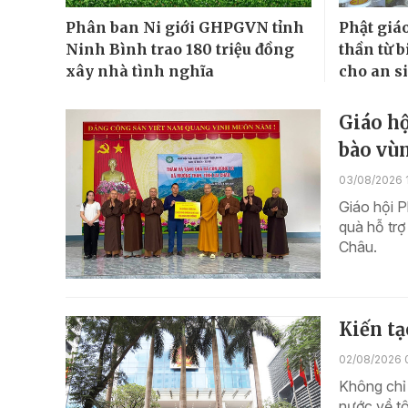
Phân ban Ni giới GHPGVN tỉnh
Phật giá
Ninh Bình trao 180 triệu đồng
thần từ b
xây nhà tình nghĩa
cho an s
Giáo hộ
bào vù
03/08/2026 
Giáo hội P
quà hỗ trợ 
Châu.
Kiến tạ
02/08/2026 
Không chỉ 
nước về tô