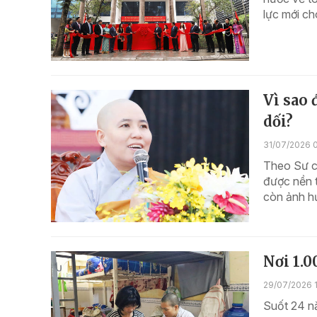
lực mới ch
Vì sao 
dối?
31/07/2026 
Theo Sư c
được nền t
còn ảnh hư
Nơi 1.0
29/07/2026 
Suốt 24 n