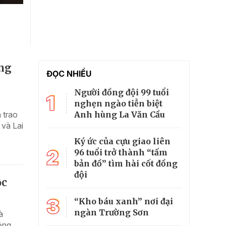
ồng
ĐỌC NHIỀU
Người đồng đội 99 tuổi
1
nghẹn ngào tiễn biệt
Anh hùng La Văn Cầu
 trao
 và Lai
Ký ức của cựu giao liên
2
96 tuổi trở thành “tấm
bản đồ” tìm hài cốt đồng
đội
ộc
3
“Kho báu xanh” nơi đại
ngàn Trường Sơn
à
ộng