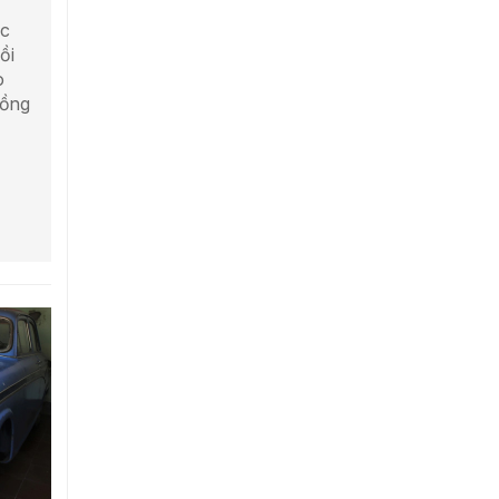
ắc
ồi
o
đồng