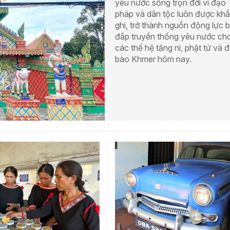
yêu nước sống trọn đời vì đạo
pháp và dân tộc luôn được kh
ghi, trở thành nguồn động lực b
đắp truyền thống yêu nước ch
các thế hệ tăng ni, phật tử và 
bào Khmer hôm nay.