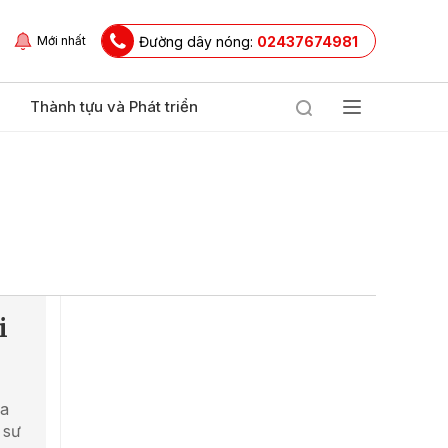
Đường dây nóng:
02437674981
Mới nhất
Thành tựu và Phát triển
i
ủa
 sư