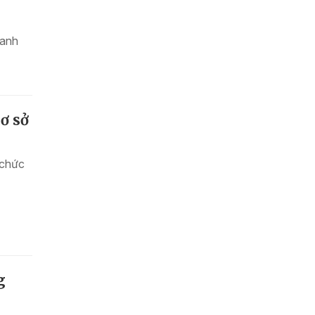
hanh
ơ sở
 chức
g