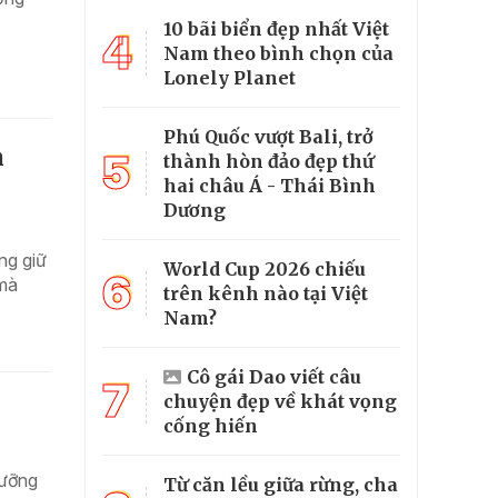
10 bãi biển đẹp nhất Việt
4
Nam theo bình chọn của
Lonely Planet
Phú Quốc vượt Bali, trở
n
5
thành hòn đảo đẹp thứ
hai châu Á - Thái Bình
Dương
ng giữ
World Cup 2026 chiếu
6
 mà
trên kênh nào tại Việt
Nam?
Cô gái Dao viết câu
7
chuyện đẹp về khát vọng
cống hiến
dưỡng
Từ căn lều giữa rừng, cha