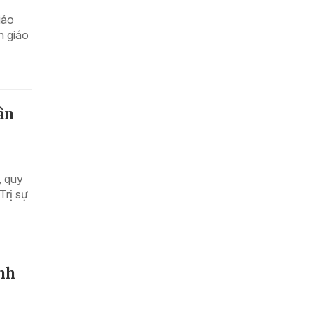
iáo
n giáo
ân
, quy
Trị sự
Anh