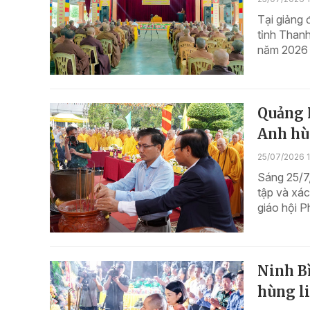
Tại giảng
tỉnh Thanh
năm 2026 c
Quảng N
Anh hùn
25/07/2026 
Sáng 25/7,
tập và xác
giáo hội P
Ninh Bì
hùng li