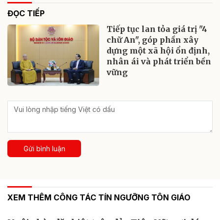
ĐỌC TIẾP
Tiếp tục lan tỏa giá trị "4
chữ An", góp phần xây
dựng một xã hội ổn định,
nhân ái và phát triển bền
vững
Gửi bình luận
XEM THÊM CÔNG TÁC TÍN NGƯỠNG TÔN GIÁO