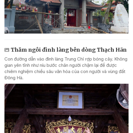
Thăm ngôi đình làng bên dòng Thạch Hãn
Con đường dẫn vào đình làng Trung Chỉ rợp bóng cây. Không
gian yên tĩnh như níu bước chân người chậm lại để được
chiêm nghiệm chiều sâu văn hóa của con người và vùng đất
Đông Hà.