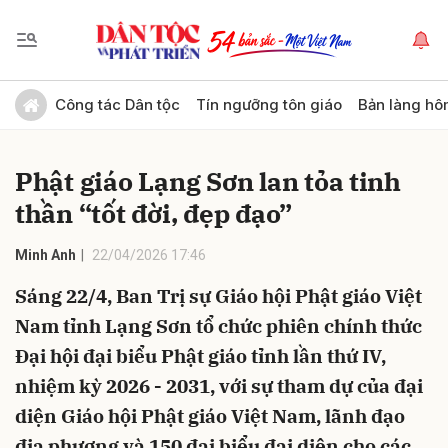
Gửi bình luận
Công tác Dân tộc
Tín ngưỡng tôn giáo
Bản làng hô
Phật giáo Lạng Sơn lan tỏa tinh
thần “tốt đời, đẹp đạo”
Minh Anh
22/04/2026 17:46
Sáng 22/4, Ban Trị sự Giáo hội Phật giáo Việt
Hủy
Gửi
Nam tỉnh Lạng Sơn tổ chức phiên chính thức
Đại hội đại biểu Phật giáo tỉnh lần thứ IV,
nhiệm kỳ 2026 - 2031, với sự tham dự của đại
diện Giáo hội Phật giáo Việt Nam, lãnh đạo
địa phương và 150 đại biểu đại diện cho các