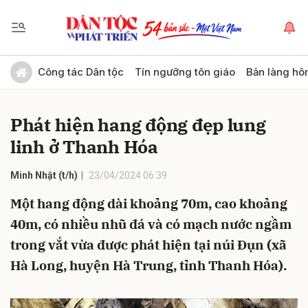
Gửi bình luận
Công tác Dân tộc
Tín ngưỡng tôn giáo
Bản làng hô
Phát hiện hang động đẹp lung
linh ở Thanh Hóa
Minh Nhật (t/h)
23/04/2024 06:39
Một hang động dài khoảng 70m, cao khoảng
Hủy
Gửi
40m, có nhiều nhũ đá và có mạch nước ngầm
trong vắt vừa được phát hiện tại núi Đụn (xã
Hà Long, huyện Hà Trung, tỉnh Thanh Hóa).