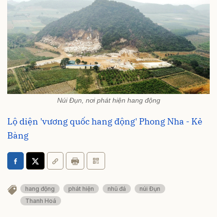
Núi Đụn, nơi phát hiện hang động
Lộ diện 'vương quốc hang động' Phong Nha - Kẻ
Bàng
hang động
phát hiện
nhũ đá
núi Đụn
Thanh Hoá