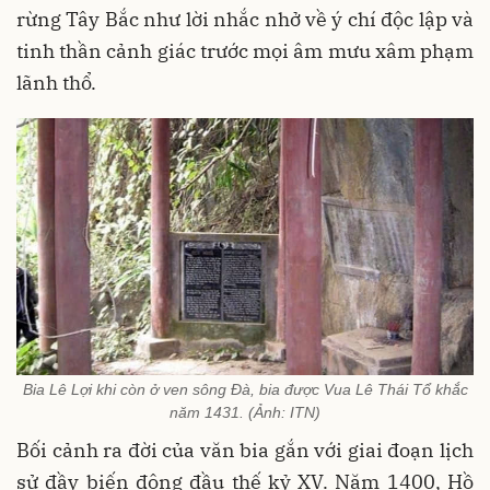
rừng Tây Bắc như lời nhắc nhở về ý chí độc lập và
tinh thần cảnh giác trước mọi âm mưu xâm phạm
lãnh thổ.
Bia Lê Lợi khi còn ở ven sông Đà, bia được Vua Lê Thái Tổ khắc
năm 1431. (Ảnh: ITN)
Bối cảnh ra đời của văn bia gắn với giai đoạn lịch
sử đầy biến động đầu thế kỷ XV. Năm 1400, Hồ