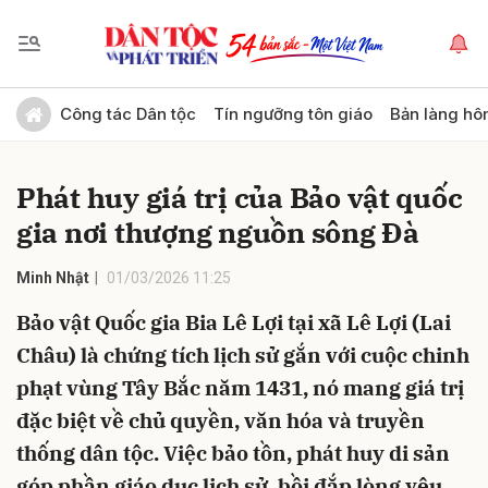
Gửi bình luận
Công tác Dân tộc
Tín ngưỡng tôn giáo
Bản làng hô
Phát huy giá trị của Bảo vật quốc
gia nơi thượng nguồn sông Đà
Minh Nhật
01/03/2026 11:25
Bảo vật Quốc gia Bia Lê Lợi tại xã Lê Lợi (Lai
Hủy
Gửi
Châu) là chứng tích lịch sử gắn với cuộc chinh
phạt vùng Tây Bắc năm 1431, nó mang giá trị
đặc biệt về chủ quyền, văn hóa và truyền
thống dân tộc. Việc bảo tồn, phát huy di sản
góp phần giáo dục lịch sử, bồi đắp lòng yêu