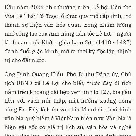
Đầu năm 2026 như thường niên, Lễ hội Đền thờ
Vua Lê Thái Tổ được tổ chức quy mô cấp tỉnh, trở
thành sự kiện văn hóa quan trọng nhằm tưởng
nhớ công lao của Anh hùng dân tộc Lê Lợi - người
lãnh đạo cuộc Khởi nghĩa Lam Sơn (1418 - 1427)
đánh đuổi giặc Minh, mở ra thời kỳ độc lập, thịnh
trị cho đất nước.
Ông Đinh Quang Hiếu, Phó Bí thư Đảng ủy, Chủ
tịch UBND xã Lê Lợi cho biết, trước đây di tích
nằm trên khoảng đất hẹp ven tỉnh lộ 127, bia gắn
liền với vách núi thấp, mặt hướng xuống dòng
sông Đà. Đây là kiểu văn bia Ma nhai - loại hình
văn bia quý hiếm ở Việt Nam hiện nay. Văn bia là
hiện vật gốc có giá trị lịch sử, văn hóa và nghệ
thuật đặc biệt, gắn với sự nghiệp của Anh hùng