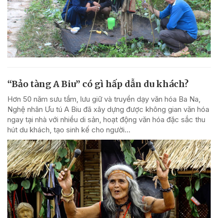
“Bảo tàng A Biu” có gì hấp dẫn du khách?
Hơn 50 năm sưu tầm, lưu giữ và truyền dạy văn hóa Ba Na,
Nghệ nhân Ưu tú A Biu đã xây dựng được không gian văn hóa
ngay tại nhà với nhiều di sản, hoạt động văn hóa đặc sắc thu
hút du khách, tạo sinh kế cho người...