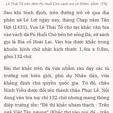
Lê Thái Tổ trên đỉnh Pú Huổi Chỏ cách nơi cũ 500m. (Ảnh: ITN)
Sau khi bình định, trên đường trở về qua địa
phận xã Lê Lợi ngày nay, tháng Chạp năm Tân
Hợi (1431), Vua Lê Thái Tổ cho tạc khắc văn bia
vào vách đá Pú Huổi Chỏ bên bờ sông Đà, sử sách
gọi là Bia cổ Hoài Lai. Văn bia được khắc trong
khuôn hình chữ nhật kích thước 1,4m x 0,8m,
gồm 132 chữ.
Bài thơ khắc trên đá vừa nhằm răn dạy các tù
trưởng nơi biên giới, phủ dụ Nhân dân, vừa
khẳng định chủ quyền quốc gia. Từ đó, châu
Ninh Viễn được đổi tên thành châu Phục Lễ. Nội
dung văn bia tuy chỉ 132 chữ nhưng mang thông
điệp trường tồn: “Đề thi khắc nham thạch - Trấn
ngã Việt Tây ngung” (Khắc thơ vào núi đá - trấn