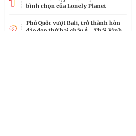
1
bình chọn của Lonely Planet
Phú Quốc vượt Bali, trở thành hòn
2
đảo đẹp thứ hai châu Á - Thái Bình
Dương
3
World Cup 2026 chiếu trên kênh nào
tại Việt Nam?
4
Làng cổ đẹp như tranh vẽ giữa
lòng miền Trung
5
Miền suối mát dưới tán rừng
nguyên sinh Xuân Sơn