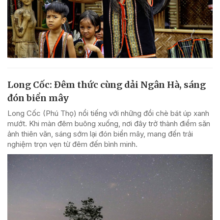
Long Cốc: Đêm thức cùng dải Ngân Hà, sáng
đón biển mây
Long Cốc (Phú Thọ) nổi tiếng với những đồi chè bát úp xanh
mướt. Khi màn đêm buông xuống, nơi đây trở thành điểm săn
ảnh thiên văn, sáng sớm lại đón biển mây, mang đến trải
nghiệm trọn vẹn từ đêm đến bình minh.