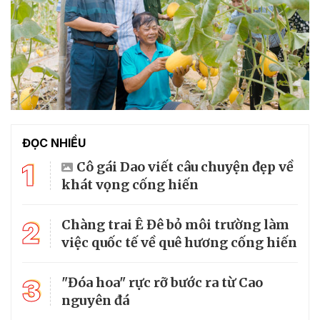
ĐỌC NHIỀU
1
Cô gái Dao viết câu chuyện đẹp về
khát vọng cống hiến
2
Chàng trai Ê Đê bỏ môi trường làm
việc quốc tế về quê hương cống hiến
3
"Đóa hoa" rực rỡ bước ra từ Cao
nguyên đá