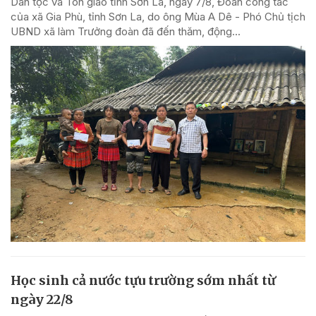
Dân tộc và Tôn giáo tỉnh Sơn La, ngày 7/8, Đoàn công tác
của xã Gia Phù, tỉnh Sơn La, do ông Mùa A Dê - Phó Chủ tịch
UBND xã làm Trưởng đoàn đã đến thăm, động...
Học sinh cả nước tựu trường sớm nhất từ
ngày 22/8