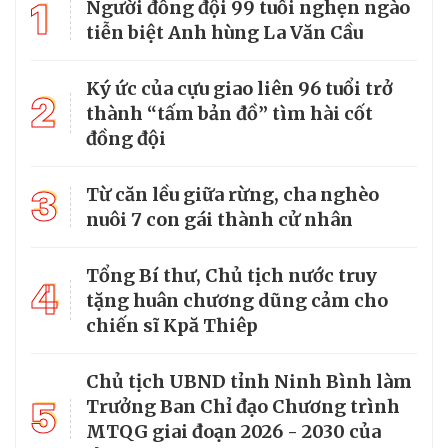
1
Người đồng đội 99 tuổi nghẹn ngào
tiễn biệt Anh hùng La Văn Cầu
Ký ức của cựu giao liên 96 tuổi trở
2
thành “tấm bản đồ” tìm hài cốt
đồng đội
3
Từ căn lều giữa rừng, cha nghèo
nuôi 7 con gái thành cử nhân
Tổng Bí thư, Chủ tịch nước truy
4
tặng huân chương dũng cảm cho
chiến sĩ Kpă Thiêp
Chủ tịch UBND tỉnh Ninh Bình làm
5
Trưởng Ban Chỉ đạo Chương trình
MTQG giai đoạn 2026 - 2030 của