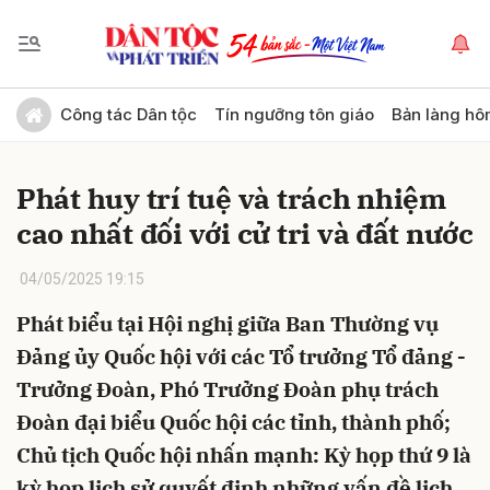
Gửi bình luận
Công tác Dân tộc
Tín ngưỡng tôn giáo
Bản làng hô
Phát huy trí tuệ và trách nhiệm
cao nhất đối với cử tri và đất nước
04/05/2025 19:15
Phát biểu tại Hội nghị giữa Ban Thường vụ
Hủy
Gửi
Đảng ủy Quốc hội với các Tổ trưởng Tổ đảng -
Trưởng Đoàn, Phó Trưởng Đoàn phụ trách
Đoàn đại biểu Quốc hội các tỉnh, thành phố;
Chủ tịch Quốc hội nhấn mạnh: Kỳ họp thứ 9 là
kỳ họp lịch sử quyết định những vấn đề lịch