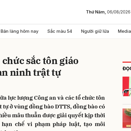
Thứ Năm,
06/08/2026
bình luận
Bản làng hôm nay
Sắc màu 54
Người giữ lửa
Media
 chức sắc tôn giáo
ĐỌC
n ninh trật tự
ữa lực lượng Công an và các tổ chức tôn
Hủy
G
ật tự ở vùng đồng bào DTTS, đồng bào có
hiều mâu thuẫn được giải quyết kịp thời
 hạn chế vi phạm pháp luật, tạo môi