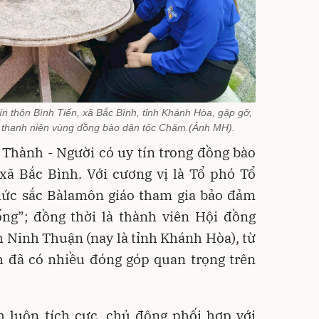
n thôn Bình Tiến, xã Bắc Bình, tỉnh Khánh Hòa, gặp gỡ,
c thanh niên vùng đồng bào dân tộc Chăm.(Ảnh MH).
 Thành - Người có uy tín trong đồng bào
xã Bắc Bình. Với cương vị là Tổ phó Tổ
ức sắc Bàlamôn giáo tham gia bảo đảm
ng”; đồng thời là thành viên Hội đồng
 Ninh Thuận (nay là tỉnh Khánh Hòa), từ
 đã có nhiều đóng góp quan trọng trên
h luôn tích cực, chủ động phối hợp với