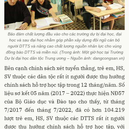
Bảo đảm chất lượng đầu vào cho các trường dự bị đại học, đại
học và sau đại học nhằm góp phần xây dựng đội ngũ cán bộ
người DTTS và nâng cao chất lượng nguồn nhân lực cho vùng
đồng bào DTTS và miền núi. (Trong ảnh: Một giờ học tại Trường
Dự bị đại học dân tộc Trung ương – Nguồn ảnh: dangcongsan.vn)
Bên cạnh chính sách xét tuyển thẳng, trẻ em, HS,
SV thuộc các dân tộc rất ít người được thụ hưởng
chính sách hỗ trợ học tập trong 12 tháng/năm. Số
liệu sơ kết 05 năm (2017 – 2022) thực hiện NĐ57
của Bộ Giáo dục và Đào tạo cho thấy, từ tháng
7/2017 đến tháng 7/2022, đã có hơn 104.219
lượt trẻ em, HS, SV thuộc các DTTS rất ít người
được thụ hưởng chính sách hỗ trợ học tập, với