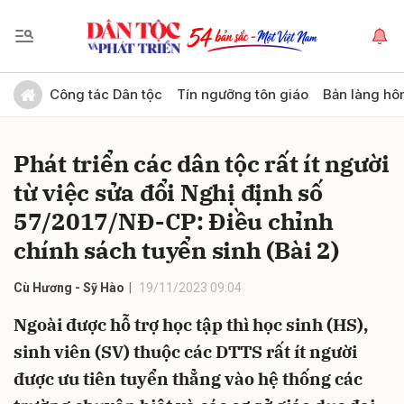
Gửi bình luận
Công tác Dân tộc
Tín ngưỡng tôn giáo
Bản làng hô
Phát triển các dân tộc rất ít người
từ việc sửa đổi Nghị định số
57/2017/NĐ-CP: Điều chỉnh
chính sách tuyển sinh (Bài 2)
Hủy
Gửi
Cù Hương - Sỹ Hào
19/11/2023 09:04
Ngoài được hỗ trợ học tập thì học sinh (HS),
sinh viên (SV) thuộc các DTTS rất ít người
được ưu tiên tuyển thẳng vào hệ thống các