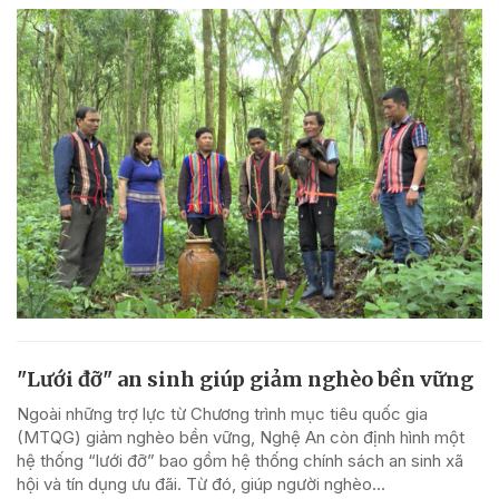
"Lưới đỡ" an sinh giúp giảm nghèo bền vững
Ngoài những trợ lực từ Chương trình mục tiêu quốc gia
(MTQG) giảm nghèo bền vững, Nghệ An còn định hình một
hệ thống “lưới đỡ” bao gồm hệ thống chính sách an sinh xã
hội và tín dụng ưu đãi. Từ đó, giúp người nghèo...