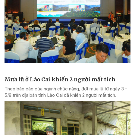
Mưa lũ ở Lào Cai khiến 2 người mất tích
Theo báo cáo của ngành chức năng, đợt mưa lũ từ ngày 3 -
5/8 trên địa bàn tỉnh Lào Cai đã khiến 2 người mất tích.