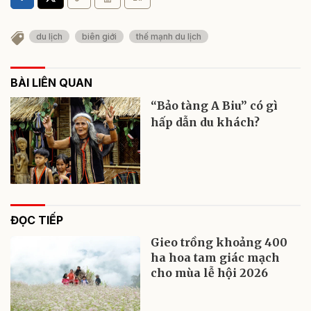
du lịch
biên giới
thế mạnh du lịch
BÀI LIÊN QUAN
“Bảo tàng A Biu” có gì
hấp dẫn du khách?
ĐỌC TIẾP
Gieo trồng khoảng 400
ha hoa tam giác mạch
cho mùa lễ hội 2026