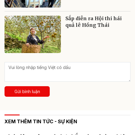
Sắp diễn ra Hội thi hái
quả lê Hồng Thái
Gửi bình luận
XEM THÊM TIN TỨC - SỰ KIỆN