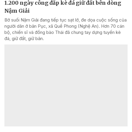
1.200 ngày công đắp kè đá giữ đất bên dòng
Nậm Giải
Bờ suối Nậm Giải đang tiếp tục sạt lở, đe dọa cuộc sống của
người dân ở bản Pục, xã Quế Phong (Nghệ An). Hơn 70 cán
bộ, chiến sĩ và đồng bào Thái đã chung tay dựng tuyến kè
đá, giữ đất, giữ bản.