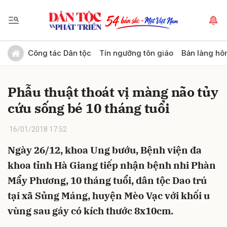
Gửi bình luận
Công tác Dân tộc
Tín ngưỡng tôn giáo
Bản làng hô
Phẫu thuật thoát vị màng não tủy
cứu sống bé 10 tháng tuổi
16/01/2018 17:52
Ngày 26/12, khoa Ung bướu, Bệnh viện đa
Hủy
Gửi
khoa tỉnh Hà Giang tiếp nhận bệnh nhi Phàn
Mẩy Phương, 10 tháng tuổi, dân tộc Dao trú
tại xã Sủng Máng, huyện Mèo Vạc với khối u
vùng sau gáy có kích thước 8x10cm.