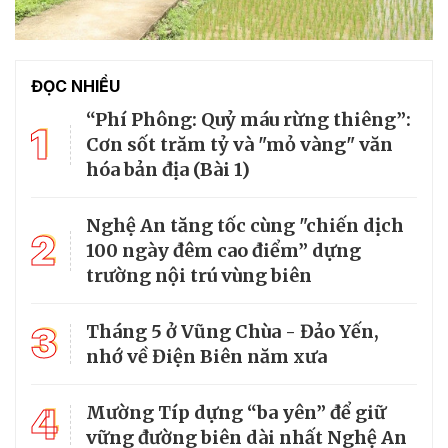
ĐỌC NHIỀU
“Phí Phông: Quỷ máu rừng thiêng”:
1
Cơn sốt trăm tỷ và "mỏ vàng" văn
hóa bản địa (Bài 1)
Nghệ An tăng tốc cùng "chiến dịch
2
100 ngày đêm cao điểm” dựng
trường nội trú vùng biên
3
Tháng 5 ở Vũng Chùa - Đảo Yến,
nhớ về Điện Biên năm xưa
4
Mường Típ dựng “ba yên” để giữ
vững đường biên dài nhất Nghệ An