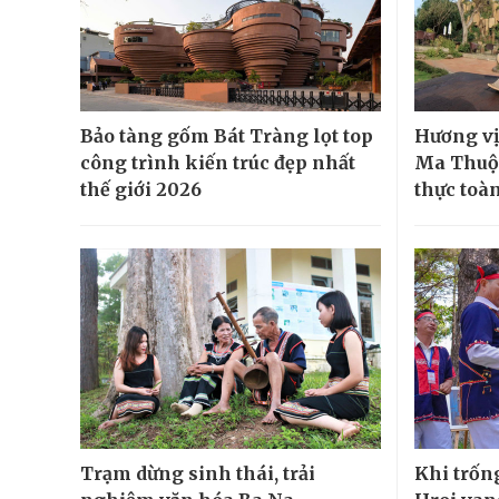
Bảo tàng gốm Bát Tràng lọt top
Hương vị
công trình kiến trúc đẹp nhất
Ma Thuột
thế giới 2026
thực toà
Trạm dừng sinh thái, trải
Khi trốn