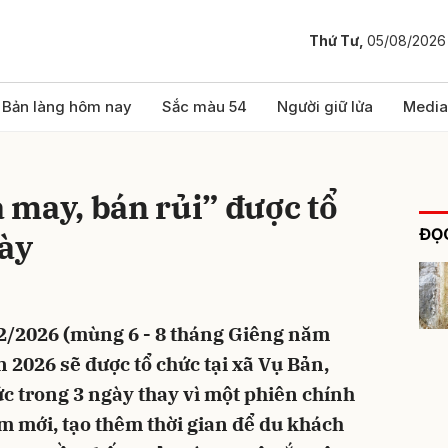
Thứ Tư,
05/08/2026
bình luận
Bản làng hôm nay
Sắc màu 54
Người giữ lửa
Media
 may, bán rủi” được tổ
ĐỌC
gày
/2/2026 (mùng 6 - 8 tháng Giêng năm
Hủy
G
 2026 sẽ được tổ chức tại xã Vụ Bản,
ức trong 3 ngày thay vì một phiên chính
m mới, tạo thêm thời gian để du khách