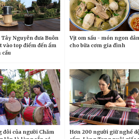
 Tây Nguyên đưa Buôn
Vịt om sấu - món ngon dân
 vào top điểm đến ẩm
cho bữa cơm gia đình
n cầu
g đôi của người Chăm
Hơn 200 người giữ nghề dệ