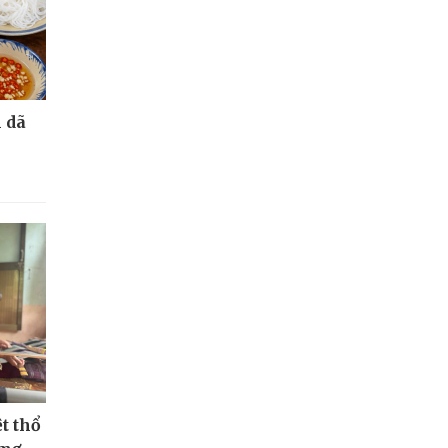
 dã
t thổ