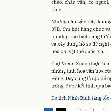
chèo, chầu văn, cờ người,
ràng.
Những năm gần đây, không
37B, thu hút hàng chục v
phương cho biết đang hướng
và xây dựng hồ sơ đề nghị
hóa phi vật thể quốc gia.
Chợ Viềng Xuân được tổ c
những tinh hoa văn hóa c
Hồng. Đây cũng là dịp để n
trưng, được kết tinh qua ba
Du lịch Ninh Bình tăng tố