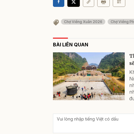
Chợ Viềng Xuân 2026
Chợ Viềng P
BÀI LIÊN QUAN
T
s
Kh
Ni
nh
n
đư