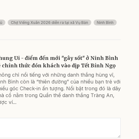
hủ
Chợ Viềng Xuân 2026 diễn ra tại xã Vụ Bản
Ninh Bình
hung Ui - điểm đến mới "gây sốt" ở Ninh Bình
ẽ chính thức đón khách vào dịp Tết Bính Ngọ
ông chỉ nổi tiếng với những danh thắng hùng vĩ,
nh Bình còn là “thiên đường” của nhiều bạn trẻ với
iều góc Check-in ấn tượng. Nổi bật trong đó là dãy
hà cổ nằm trong Quần thể danh thắng Tràng An,
ợc ví...