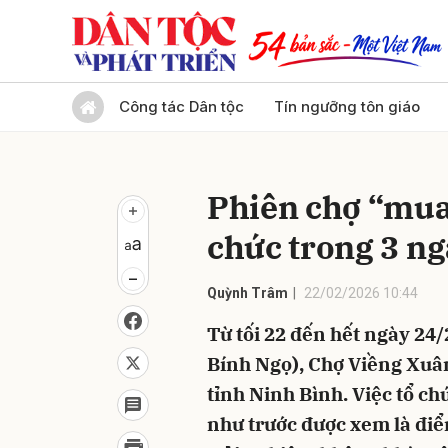
Gửi 
Công tác Dân tộc
Tín ngưỡng tôn giáo
Phiên chợ “mua
chức trong 3 n
Quỳnh Trâm
22/02/2026 10:44
Từ tối 22 đến hết ngày 24
Bính Ngọ), Chợ Viềng Xuân
tỉnh Ninh Bình. Việc tổ ch
như trước được xem là điể