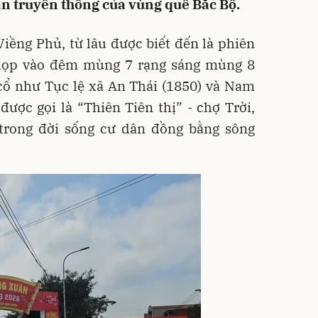
ân truyền thống của vùng quê Bắc Bộ.
Viềng Phủ, từ lâu được biết đến là phiên
 họp vào đêm mùng 7 rạng sáng mùng 8
 cổ như Tục lệ xã An Thái (1850) và Nam
được gọi là “Thiên Tiên thị” - chợ Trời,
 trong đời sống cư dân đồng bằng sông