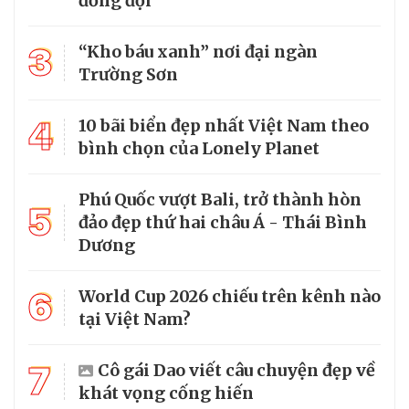
đồng đội
3
“Kho báu xanh” nơi đại ngàn
Trường Sơn
4
10 bãi biển đẹp nhất Việt Nam theo
bình chọn của Lonely Planet
Phú Quốc vượt Bali, trở thành hòn
5
đảo đẹp thứ hai châu Á - Thái Bình
Dương
6
World Cup 2026 chiếu trên kênh nào
tại Việt Nam?
7
Cô gái Dao viết câu chuyện đẹp về
khát vọng cống hiến