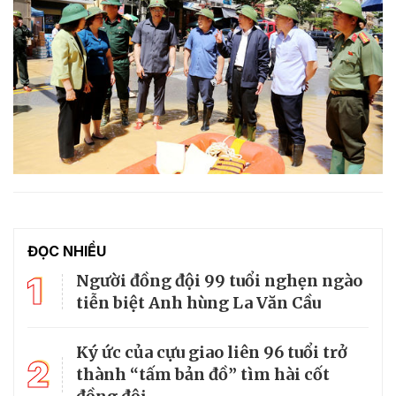
ĐỌC NHIỀU
1
Người đồng đội 99 tuổi nghẹn ngào
tiễn biệt Anh hùng La Văn Cầu
Ký ức của cựu giao liên 96 tuổi trở
2
thành “tấm bản đồ” tìm hài cốt