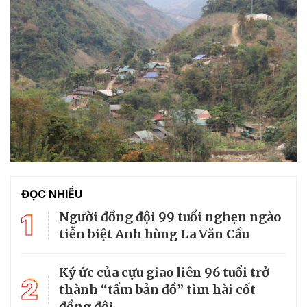
ĐỌC NHIỀU
1
Người đồng đội 99 tuổi nghẹn ngào
tiễn biệt Anh hùng La Văn Cầu
Ký ức của cựu giao liên 96 tuổi trở
2
thành “tấm bản đồ” tìm hài cốt
đồng đội