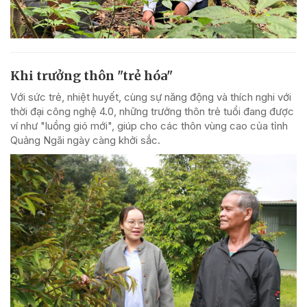
Khi trưởng thôn "trẻ hóa"
Với sức trẻ, nhiệt huyết, cùng sự năng động và thích nghi với
thời đại công nghệ 4.0, những trưởng thôn trẻ tuổi đang được
ví như "luồng gió mới", giúp cho các thôn vùng cao của tỉnh
Quảng Ngãi ngày càng khởi sắc.