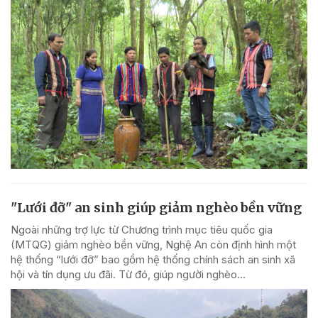
"Lưới đỡ" an sinh giúp giảm nghèo bền vững
Ngoài những trợ lực từ Chương trình mục tiêu quốc gia
(MTQG) giảm nghèo bền vững, Nghệ An còn định hình một
hệ thống “lưới đỡ” bao gồm hệ thống chính sách an sinh xã
hội và tín dụng ưu đãi. Từ đó, giúp người nghèo...