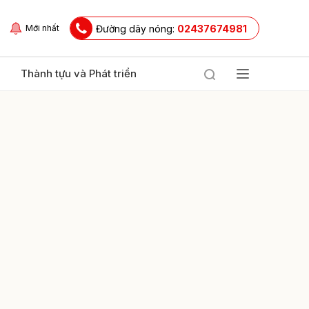
Đường dây nóng:
02437674981
Mới nhất
Thành tựu và Phát triển
ửi