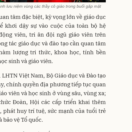
h lưu niệm vùng các thầy cô giáo trong buổi gặp mặt
uan tâm đặc biệt, kỳ vọng lớn về giáo dục
để khơi dậy sự vào cuộc của toàn bộ hệ
động viên, tri ân đội ngũ giáo viên trên
ng tác giáo dục và đào tạo cần quan tâm
hàm lượng tri thức, khoa học, tính bền
ọc sinh và giáo viên.
i LHTN Việt Nam, Bộ Giáo dục và Đào tạo
 ủy, chính quyền địa phương tiếp tục quan
áo viên và học sinh ở vùng sâu, vùng xa;
chức Đoàn, Hội các cấp triển khai thêm
, phát huy trí tuệ, sức mạnh của tuổi trẻ
à bảo vệ Tổ quốc.