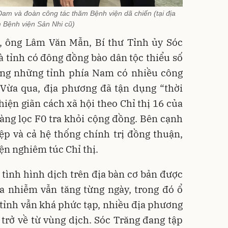
m và đoàn công tác thăm Bệnh viện dã chiến (tại địa
 Bệnh viện Sản Nhi cũ)
c, ông Lâm Văn Mẫn, Bí thư Tỉnh ủy Sóc
là tỉnh có đông đồng bào dân tộc thiểu số
rong những tỉnh phía Nam có nhiều công
 Vừa qua, địa phương đã tận dụng “thời
hiện giãn cách xã hội theo Chỉ thị 16 của
àng lọc F0 tra khỏi cộng đồng. Bên cạnh
ệp và cả hệ thống chính trị đồng thuận,
ện nghiêm túc Chỉ thị.
, tình hình dịch trên địa bàn cơ bản được
ca nhiễm vẫn tăng từng ngày, trong đó ổ
 tỉnh vẫn khá phức tạp, nhiều địa phương
trở về từ vùng dịch. Sóc Trăng đang tập