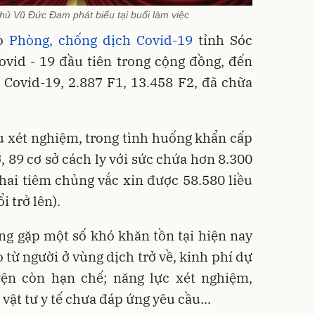
ủ Vũ Đức Đam phát biểu tại buổi làm việc
ạo
Phòng, chống dịch Covid-19
tỉnh Sóc
ovid - 19 đầu tiên trong cộng đồng, đến
 Covid-19, 2.887 F1, 13.458 F2, đã chữa
u xét nghiệm, trong tình huống khẩn cấp
, 89 cơ sở cách ly với sức chứa hơn 8.300
khai tiêm chủng vắc xin được 58.580 liều
 trở lên).
ng gặp một số khó khăn tồn tại hiện nay
 từ người ở vùng dịch trở về, kinh phí dự
ện còn hạn chế; năng lực xét nghiệm,
, vật tư y tế chưa đáp ứng yêu cầu...