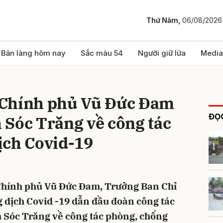
Thứ Năm,
06/08/2026
bình luận
Bản làng hôm nay
Sắc màu 54
Người giữ lửa
Media
 Chính phủ Vũ Đức Đam
ĐỌC
h Sóc Trăng về công tác
ịch Covid-19
Hủy
G
Chính phủ Vũ Đức Đam, Trưởng Ban Chỉ
 dịch Covid -19 dẫn đầu đoàn công tác
nh Sóc Trăng về công tác phòng, chống