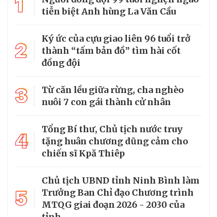
1
tiễn biệt Anh hùng La Văn Cầu
Ký ức của cựu giao liên 96 tuổi trở
2
thành “tấm bản đồ” tìm hài cốt
đồng đội
3
Từ căn lều giữa rừng, cha nghèo
nuôi 7 con gái thành cử nhân
Tổng Bí thư, Chủ tịch nước truy
4
tặng huân chương dũng cảm cho
chiến sĩ Kpă Thiêp
Chủ tịch UBND tỉnh Ninh Bình làm
5
Trưởng Ban Chỉ đạo Chương trình
MTQG giai đoạn 2026 - 2030 của
tỉnh