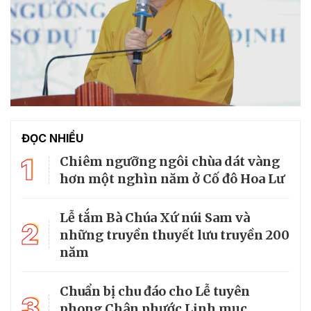
ĐỌC NHIỀU
1
Chiêm ngưỡng ngôi chùa dát vàng
hơn một nghìn năm ở Cố đô Hoa Lư
Lễ tắm Bà Chúa Xứ núi Sam và
2
những truyền thuyết lưu truyền 200
năm
Chuẩn bị chu đáo cho Lễ tuyên
3
phong Chân phước Linh mục