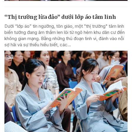
“Thị trường lừa đảo” dưới lớp áo tâm linh
Dưới “lớp áo” tín ngưỡng, tôn giáo, một "thị trường" tâm linh
biến tướng đang âm thầm len lỏi từ ngõ hẻm khu dân cư đến
không gian mạng. Bằng những thủ đoạn tinh vi, đánh vào nỗi
sợ hãi và sự thiếu hiểu biết, các...