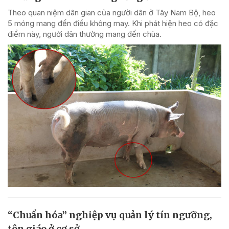
Theo quan niệm dân gian của người dân ở Tây Nam Bộ, heo
5 móng mang đến điều không may. Khi phát hiện heo có đặc
điểm này, người dân thường mang đến chùa.
“Chuẩn hóa” nghiệp vụ quản lý tín ngưỡng,
tôn giáo ở cơ sở