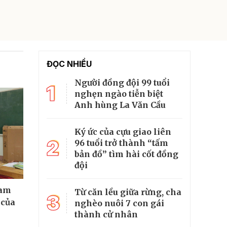
ĐỌC NHIỀU
Người đồng đội 99 tuổi
1
nghẹn ngào tiễn biệt
Anh hùng La Văn Cầu
Ký ức của cựu giao liên
2
96 tuổi trở thành “tấm
bản đồ” tìm hài cốt đồng
đội
cam
Từ căn lều giữa rừng, cha
3
 của
nghèo nuôi 7 con gái
thành cử nhân