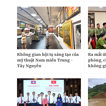
Không gian hội tụ sáng tạo của
Ra mắt 
mỹ thuật Nam miền Trung -
phòng, c
Tây Nguyên
không g