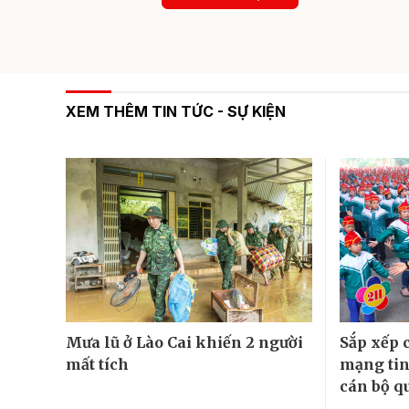
XEM THÊM TIN TỨC - SỰ KIỆN
Mưa lũ ở Lào Cai khiến 2 người
Sắp xếp 
mất tích
mạng tin
cán bộ qu