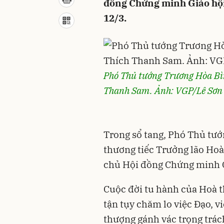
đồng Chứng minh Giáo hội 
12/3.
Phó Thủ tướng Trương Hòa Bì
Thanh Sam. Ảnh: VGP/Lê Sơn
Trong sổ tang, Phó Thủ tướ
thương tiếc Trưởng lão Ho
chủ Hội đồng Chứng minh G
Cuộc đời tu hành của Hoà t
tận tụy chăm lo việc Đạo, v
thượng gánh vác trọng trá