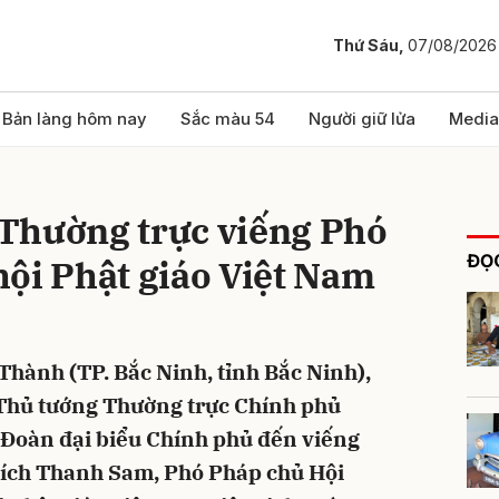
Thứ Sáu,
07/08/2026
bình luận
Bản làng hôm nay
Sắc màu 54
Người giữ lửa
Media
Thường trực viếng Phó
ĐỌC
ội Phật giáo Việt Nam
 Thành (TP. Bắc Ninh, tỉnh Bắc Ninh),
Hủy
G
 Thủ tướng Thường trực Chính phủ
Đoàn đại biểu Chính phủ đến viếng
ích Thanh Sam, Phó Pháp chủ Hội