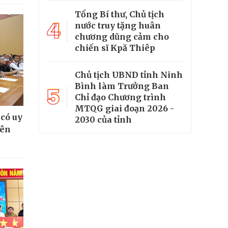
Tổng Bí thư, Chủ tịch
4
nước truy tặng huân
chương dũng cảm cho
chiến sĩ Kpă Thiêp
Chủ tịch UBND tỉnh Ninh
Bình làm Trưởng Ban
5
Chỉ đạo Chương trình
MTQG giai đoạn 2026 -
 có uy
2030 của tỉnh
iên