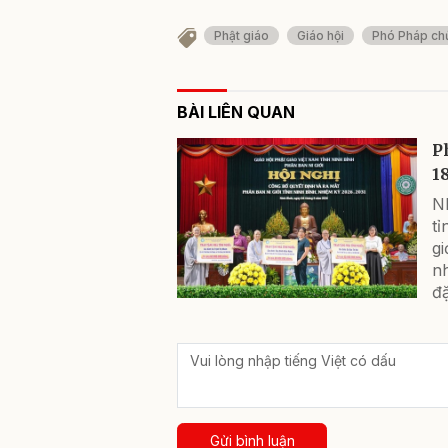
Phật giáo
Giáo hội
Phó Pháp ch
BÀI LIÊN QUAN
P
1
N
tỉ
gi
n
đặ
Gửi bình luận