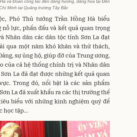
Hà và Đoàn công tác đến dâng hương, dâng hoa tại Đền
 Chí Minh tại Quảng trường Tây Bắc
iệc, Phó Thủ tướng Trần Hồng Hà biểu
 nỗ lực, phấn đấu và kết quả quan trọng
à Nhân dân các dân tộc tỉnh Sơn La đạt
ải qua một năm khó khăn và thử thách,
Đảng, sự ủng hộ, giúp đỡ của Trung ương,
o của cả hệ thống chính trị và Nhân dân
nh Sơn La đã đạt được những kết quả quan
 vực. Trong đó, nổi bật là các sản phẩm
ơn La đã xuất khẩu ra các thị trường thế
 tiêu biểu với những kinh nghiệm quý để
 học tập...