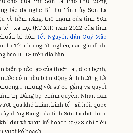
hủ chốt của tỉnh Sơn La, Phó Thủ tướng
ng tác đã nghe Bí thư Tỉnh ủy Sơn La
ệu về tiềm năng, thế mạnh của tỉnh Sơn
h tế - xã hội (KT-XH) năm 2022 của tỉnh
 chuẩn bị đón
Tết Nguyên đán Quý Mão
m lo Tết cho người nghèo, các gia đình,
ng bào DTTS trên địa bàn.
 biến phức tạp của thiên tai, dịch bệnh,
g nước có nhiều biến động ảnh hướng tới
phương... nhưng với sự cố gắng và quyết
ính trị, Đảng bộ, chính quyền, Nhân dân
vượt qua khó khăn; kinh tế - xã hội, quốc
 xây dựng Đảng của tỉnh Sơn La đạt được
khi đạt và vượt kế hoạch 27/28 chỉ tiêu
êu vượt kế hoạch...