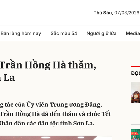
Thứ Sáu,
07/08/2026
bình luận
Bản làng hôm nay
Sắc màu 54
Người giữ lửa
Media
Trần Hồng Hà thăm,
ĐỌC
n La
g tác của Ủy viên Trung ương Đảng,
Hủy
G
Trần Hồng Hà đã đến thăm và chúc Tết
hân dân các dân tộc tỉnh Sơn La.