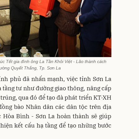
c Tết gia đình ông La Tần Khôi Việt - Lão thành cách
ường Quyết Thắng, Tp. Sơn La
ính phủ đã nhấn mạnh, việc tỉnh Sơn La
hạ tầng tư như đường giao thông, nâng cấp
à trúng, qua đó để tạo đà phát triển KT-XH
đồng bào Nhân dân các dân tộc trên địa
ốc Hòa Bình - Sơn La hoàn thành sẽ giúp
thiện kết cấu hạ tầng để tạo những bước