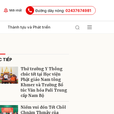
Đường dây nóng:
02437674981
Mới nhất
Thành tựu và Phát triển
 TIẾP
Thứ trưởng Y Thông
chúc tết tại Học viện
Phật giáo Nam tông
Khmer và Trường Bổ
ửi
túc Văn hóa Pali Trung
cấp Nam Bộ
Niềm vui đón Tết Chôl
Chnăm Thmây của