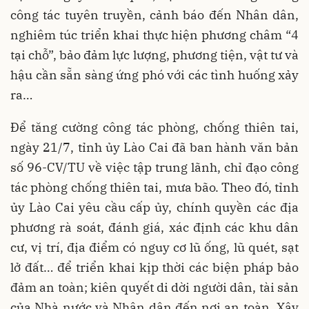
công tác tuyên truyền, cảnh báo đến Nhân dân,
nghiêm túc triển khai thực hiện phương châm “4
tại chỗ”, bảo đảm lực lượng, phương tiện, vật tư và
hậu cần sẵn sàng ứng phó với các tình huống xảy
ra…
Để tăng cường công tác phòng, chống thiên tai,
ngày 21/7, tỉnh ủy Lào Cai đã ban hành văn bản
số 96-CV/TU về việc tập trung lãnh, chỉ đạo công
tác phòng chống thiên tai, mưa bão. Theo đó, tỉnh
ủy Lào Cai yêu cầu cấp ủy, chính quyền các địa
phương rà soát, đánh giá, xác định các khu dân
cư, vị trí, địa điểm có nguy cơ lũ ống, lũ quét, sạt
lở đất… để triển khai kịp thời các biện pháp bảo
đảm an toàn; kiên quyết di dời người dân, tài sản
của Nhà nước và Nhân dân đến nơi an toàn. Xây