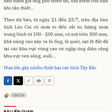
dân tham gia ứng phó thiên tai, tìm kiếm cứu nạn
khi cần thiết…
Theo dự báo, từ ngày 21 đến 25/7, trên địa bàn
tỉnh Lào Cai có mưa to đến rất to; lượng mưa
trung bình từ 100 - 200 mm, có nơi trên 300 mm,
khả năng cao xảy ra lũ ống, lũ quét, sạt lở đất đá
tại các khu vực vùng cao và ngập úng diện rộng
khu vực ven sông, suối…
Mưa lớn gây nhiều thiệt hại các tỉnh Tây Bắc
Lào Cai
BÀI LIÊN QUAN