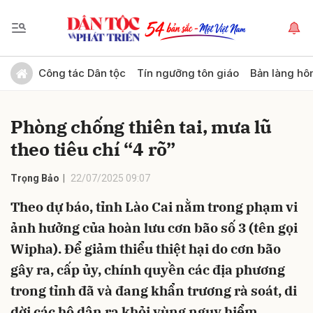
Gửi bình luận
Công tác Dân tộc
Tín ngưỡng tôn giáo
Bản làng hô
Phòng chống thiên tai, mưa lũ
theo tiêu chí “4 rõ”
Trọng Bảo
22/07/2025 09:07
Theo dự báo, tỉnh Lào Cai nằm trong phạm vi
Hủy
Gửi
ảnh hưởng của hoàn lưu cơn bão số 3 (tên gọi
Wipha). Để giảm thiểu thiệt hại do cơn bão
gây ra, cấp ủy, chính quyền các địa phương
trong tỉnh đã và đang khẩn trương rà soát, di
dời các hộ dân ra khỏi vùng nguy hiểm.