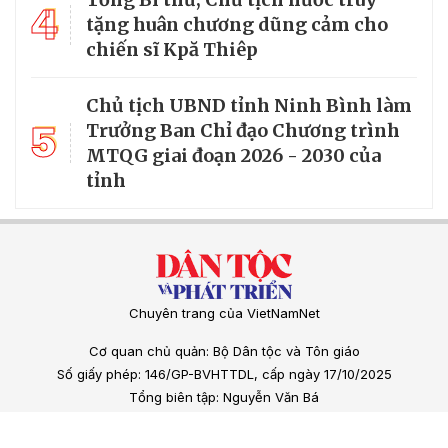
4
tặng huân chương dũng cảm cho
chiến sĩ Kpă Thiêp
Chủ tịch UBND tỉnh Ninh Bình làm
5
Trưởng Ban Chỉ đạo Chương trình
MTQG giai đoạn 2026 - 2030 của
tỉnh
Chuyên trang của VietNamNet
Cơ quan chủ quản: Bộ Dân tộc và Tôn giáo
Số giấy phép: 146/GP-BVHTTDL, cấp ngày 17/10/2025
Tổng biên tập: Nguyễn Văn Bá
Giấy phép hoạt động báo chí số 57/GP-BC do Cục Báo chí, Bộ