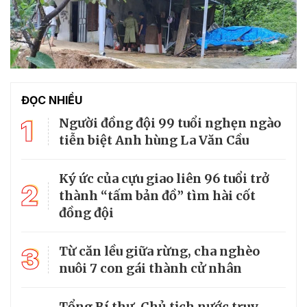
ĐỌC NHIỀU
1
Người đồng đội 99 tuổi nghẹn ngào
tiễn biệt Anh hùng La Văn Cầu
Ký ức của cựu giao liên 96 tuổi trở
2
thành “tấm bản đồ” tìm hài cốt
đồng đội
3
Từ căn lều giữa rừng, cha nghèo
nuôi 7 con gái thành cử nhân
Tổng Bí thư, Chủ tịch nước truy