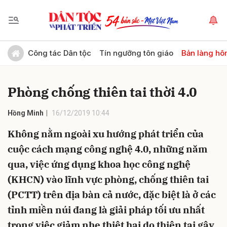
Gửi bình luận
Công tác Dân tộc
Tín ngưỡng tôn giáo
Bản làng hô
Phòng chống thiên tai thời 4.0
Hồng Minh
16/12/2019 10:44
Không nằm ngoài xu hướng phát triển của
cuộc cách mạng công nghệ 4.0, những năm
Hủy
Gửi
qua, việc ứng dụng khoa học công nghệ
(KHCN) vào lĩnh vực phòng, chống thiên tai
(PCTT) trên địa bàn cả nước, đặc biệt là ở các
tỉnh miền núi đang là giải pháp tối ưu nhất
trong việc giảm nhẹ thiệt hại do thiên tai gây