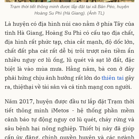
Trạm thời tiết thông minh được lắp đặt tại xã Bản Péo, huyện
Hoàng Su Phì (Hà Giang). (Ảnh TL)
Là huyện có địa hình núi cao nằm ở phía Tây của
tỉnh Hà Giang, Hoàng Su Phì có cấu tạo địa chất,
địa hình rất phức tạp, chia cắt mạnh, độ dốc lớn,
chất đất pha cát rất dễ bị trôi trượt nên tiềm ẩn
nhiều nguy cơ lũ ống, lũ quét và sạt lở đất, đặc
biệt là vào mùa mưa. Hằng năm, bà con ở đây
phải hứng chịu ảnh hưởng rất lớn do
thiên tai
gây
ra, thiệthại về tài sản và cả tính mạng con người.
Năm 2017, huyện được đầu tư lắp đặt Trạm thời
tiết thông minh iMetos - hệ thống phần mềm
cảnh báo tự động nguy cơ lũ quét, cháy rừng và
sâu bệnh hại nông nghiệp. Thiết bị này đã giúp
cấp ủy đảng, chính quyền huyện và các ngành