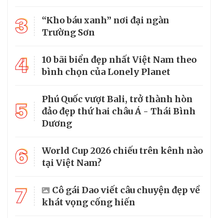
3
“Kho báu xanh” nơi đại ngàn
Trường Sơn
4
10 bãi biển đẹp nhất Việt Nam theo
bình chọn của Lonely Planet
Phú Quốc vượt Bali, trở thành hòn
5
đảo đẹp thứ hai châu Á - Thái Bình
Dương
6
World Cup 2026 chiếu trên kênh nào
tại Việt Nam?
7
Cô gái Dao viết câu chuyện đẹp về
khát vọng cống hiến