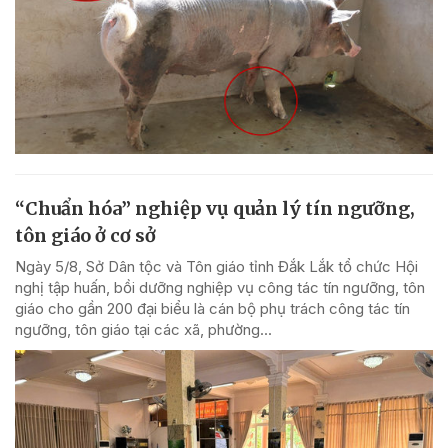
“Chuẩn hóa” nghiệp vụ quản lý tín ngưỡng,
tôn giáo ở cơ sở
Ngày 5/8, Sở Dân tộc và Tôn giáo tỉnh Đắk Lắk tổ chức Hội
nghị tập huấn, bồi dưỡng nghiệp vụ công tác tín ngưỡng, tôn
giáo cho gần 200 đại biểu là cán bộ phụ trách công tác tín
ngưỡng, tôn giáo tại các xã, phường...