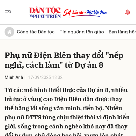
Gửi bình luận
Công tác Dân tộc
Tín ngưỡng tôn giáo
Bản làng hô
Phụ nữ Điện Biên thay đổi "nếp
nghĩ, cách làm" từ Dự án 8
Minh Anh
17/09/2025 13:32
Từ các mô hình thiết thực của Dự án 8, nhiều
Hủy
Gửi
hủ tục ở vùng cao Điện Biên dần được thay
thế bằng lối sống văn minh, tiến bộ. Nhiều
phụ nữ DTTS từng chịu thiệt thòi vì định kiến
giới, sống trong cảnh nghèo khó nay đã thay
đổi tư duy, chủ động học hỏi, vươn lên phát