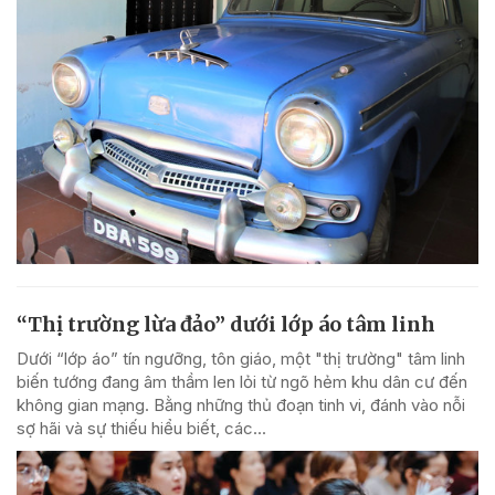
“Thị trường lừa đảo” dưới lớp áo tâm linh
Dưới “lớp áo” tín ngưỡng, tôn giáo, một "thị trường" tâm linh
biến tướng đang âm thầm len lỏi từ ngõ hẻm khu dân cư đến
không gian mạng. Bằng những thủ đoạn tinh vi, đánh vào nỗi
sợ hãi và sự thiếu hiểu biết, các...