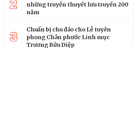
2
những truyền thuyết lưu truyền 200
năm
Chuẩn bị chu đáo cho Lễ tuyên
3
phong Chân phước Linh mục
Trương Bửu Diệp
Chiêm bái chùa Cam Lộ, nơi có
4
bảo tháp thờ Phật cao nhất Việt
Nam
5
Từ vị mục tử của người nghèo đến
Chân phước của Giáo hội hoàn vũ