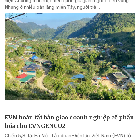
hiện Chương trình mục tiêu quốc gia giảm nghèo bền vững.
Nhưng ở nhiều bản làng miền Tây, người trẻ...
EVN hoàn tất bàn giao doanh nghiệp cổ phần
hóa cho EVNGENCO2
Chiều 5/8, tại Hà Nội, Tập đoàn Điện lực Việt Nam (EVN) tổ