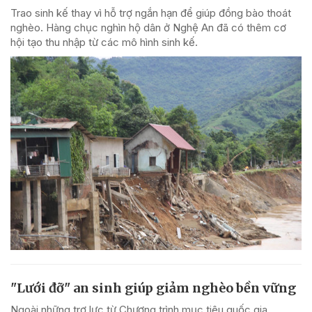
Trao sinh kế thay vì hỗ trợ ngắn hạn để giúp đồng bào thoát
nghèo. Hàng chục nghìn hộ dân ở Nghệ An đã có thêm cơ
hội tạo thu nhập từ các mô hình sinh kế.
"Lưới đỡ" an sinh giúp giảm nghèo bền vững
Ngoài những trợ lực từ Chương trình mục tiêu quốc gia