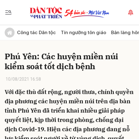
Gửi bình luận
Công tác Dân tộc
Tín ngưỡng tôn giáo
Bản làng hô
Phú Yên: Các huyện miền núi
kiểm soát tốt dịch bệnh
10/08/2021 16:58
Với đặc thù đất rộng, người thưa, chính quyền
Hủy
Gửi
địa phương các huyện miền núi trên địa bàn
tỉnh Phú Yên đã triển khai nhiều giải pháp
quyết liệt, kịp thời trong phòng, chống đại
dịch Covid-19. Hiện các địa phương đang nỗ
lực kiểm soát người về từ vùng dịch, quyết