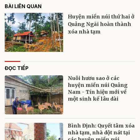
BÀI LIÊN QUAN
Huyện miền núi thứ hai ở
Quảng Ngãi hoàn thành
xóa nhà tạm
ĐỌC TIẾP
Nuôi hươu sao ở các
huyện miền núi Quảng
Nam - Tín hiệu mới về
một sinh kế lâu dài
Bình Định: Quyết tâm xóa
nhà tạm, nhà dột nát tại
các huyện miền núi