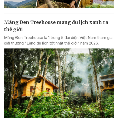
Măng Đen Treehouse mang du lịch xanh ra
thế giới
Măng Đen Treehouse là 1 trong 5 đại diện Việt Nam tham gia
giải thưởng “Làng du lịch tốt nhất thế giới” năm 2026.