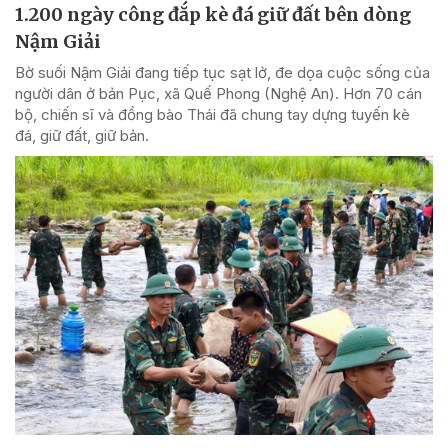
1.200 ngày công đắp kè đá giữ đất bên dòng
Nậm Giải
Bờ suối Nậm Giải đang tiếp tục sạt lở, đe dọa cuộc sống của
người dân ở bản Pục, xã Quế Phong (Nghệ An). Hơn 70 cán
bộ, chiến sĩ và đồng bào Thái đã chung tay dựng tuyến kè
đá, giữ đất, giữ bản.