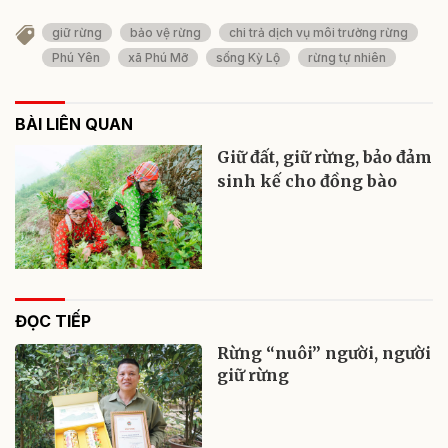
giữ rừng
bảo vệ rừng
chi trả dịch vụ môi trường rừng
Phú Yên
xã Phú Mỡ
sống Kỳ Lộ
rừng tự nhiên
BÀI LIÊN QUAN
Giữ đất, giữ rừng, bảo đảm
sinh kế cho đồng bào
ĐỌC TIẾP
Rừng “nuôi” người, người
giữ rừng