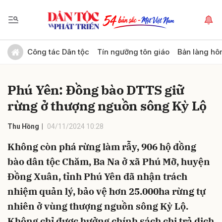
Gửi bình luận
Công tác Dân tộc
Tín ngưỡng tôn giáo
Bản làng hô
Phú Yên: Đồng bào DTTS giữ
rừng ở thượng nguồn sông Kỳ Lộ
Thu Hồng
04/11/2024 10:28
Không còn phá rừng làm rẫy, 906 hộ đồng
Hủy
Gửi
bào dân tộc Chăm, Ba Na ở xã Phú Mỡ, huyện
Đồng Xuân, tỉnh Phú Yên đã nhận trách
nhiệm quản lý, bảo vệ hơn 25.000ha rừng tự
nhiên ở vùng thượng nguồn sông Kỳ Lộ.
Không chỉ được hưởng chính sách chi trả dịch