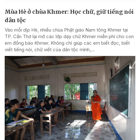
Mùa Hè ở chùa Khmer: Học chữ, giữ tiếng nói
dân tộc
Vào mỗi dịp Hè, nhiều chùa Phật giáo Nam tông Khmer tại
TP. Cần Thơ lại mở các lớp dạy chữ Khmer miễn phí cho con
em đồng bào Khmer. Không chỉ giúp các em biết đọc, biết
viết tiếng nói, chữ viết của dân tộc mình,...