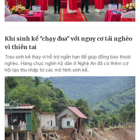
Khi sinh kế "chạy đua" với nguy cơ tái nghèo
vì thiên tai
Trao sinh kế thay vì hỗ trợ ngắn hạn để giúp đồng bào thoát
nghèo. Hàng chục nghìn hộ dân ở Nghệ An đã có thêm cơ
hội tạo thu nhập từ các mô hình sinh kế.