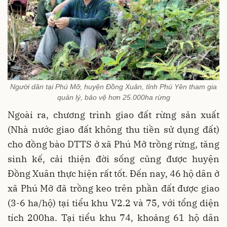
Người dân tại Phú Mỡ, huyện Đồng Xuân, tỉnh Phú Yên tham gia
quản lý, bảo vệ hơn 25.000ha rừng
Ngoài ra, chương trình giao đất rừng sản xuất
(Nhà nước giao đất không thu tiền sử dụng đất)
cho đồng bào DTTS ở xã Phú Mỡ trồng rừng, tăng
sinh kế, cải thiện đời sống cũng được huyện
Đồng Xuân thực hiện rất tốt. Đến nay, 46 hộ dân ở
xã Phú Mỡ đã trồng keo trên phần đất được giao
(3-6 ha/hộ) tại tiểu khu V2.2 và 75, với tổng diện
tích 200ha. Tại tiểu khu 74, khoảng 61 hộ dân