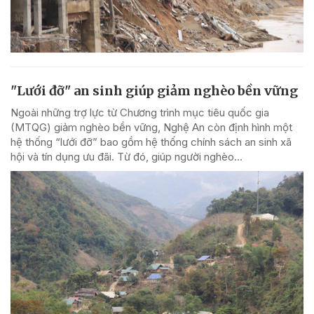
"Lưới đỡ" an sinh giúp giảm nghèo bền vững
Ngoài những trợ lực từ Chương trình mục tiêu quốc gia
(MTQG) giảm nghèo bền vững, Nghệ An còn định hình một
hệ thống “lưới đỡ” bao gồm hệ thống chính sách an sinh xã
hội và tín dụng ưu đãi. Từ đó, giúp người nghèo...