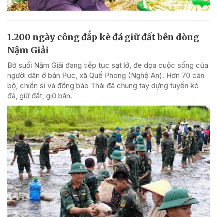
1.200 ngày công đắp kè đá giữ đất bên dòng
Nậm Giải
Bờ suối Nậm Giải đang tiếp tục sạt lở, đe dọa cuộc sống của
người dân ở bản Pục, xã Quế Phong (Nghệ An). Hơn 70 cán
bộ, chiến sĩ và đồng bào Thái đã chung tay dựng tuyến kè
đá, giữ đất, giữ bản.