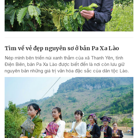
Tìm về vẻ đẹp nguyên sơ ở bản Pa Xa Lào
Nép mình bên triền núi xanh thẳm của xã Thanh Yên, tỉnh
Điện Biên, bản Pa Xa Lào được biết đến là nơi còn lưu giữ
nguyên bản những giá trị văn hóa đặc sắc của dân tộc Lào.