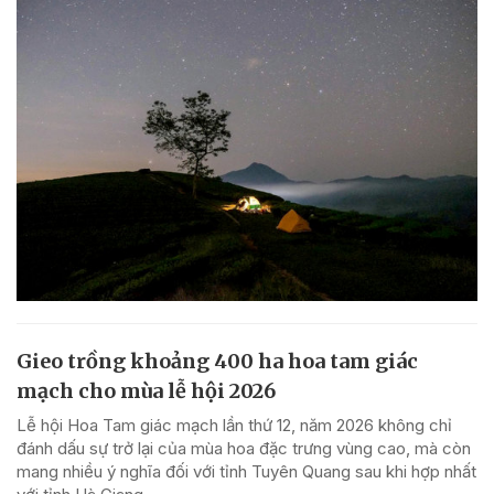
Gieo trồng khoảng 400 ha hoa tam giác
mạch cho mùa lễ hội 2026
Lễ hội Hoa Tam giác mạch lần thứ 12, năm 2026 không chỉ
đánh dấu sự trở lại của mùa hoa đặc trưng vùng cao, mà còn
mang nhiều ý nghĩa đối với tỉnh Tuyên Quang sau khi hợp nhất