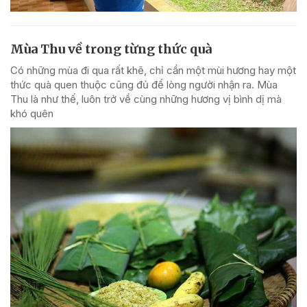
Mùa Thu về trong từng thức quà
Có những mùa đi qua rất khẽ, chỉ cần một mùi hương hay một
thức quà quen thuộc cũng đủ để lòng người nhận ra. Mùa
Thu là như thế, luôn trở về cùng những hương vị bình dị mà
khó quên