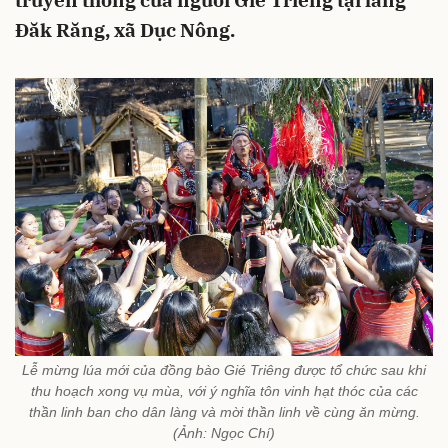
truyền thống của người Gié Triêng tại làng
Đăk Răng, xã Dục Nông.
Lễ mừng lúa mới của đồng bào Gié Triêng được tổ chức sau khi
thu hoạch xong vụ mùa, với ý nghĩa tôn vinh hạt thóc của các
thần linh ban cho dân làng và mời thần linh về cùng ăn mừng.
(Ảnh: Ngọc Chí)