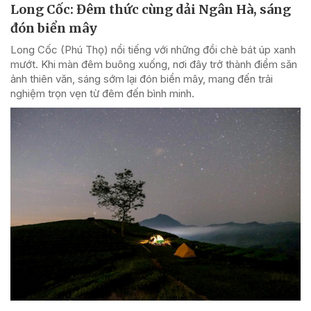
Long Cốc: Đêm thức cùng dải Ngân Hà, sáng
đón biển mây
Long Cốc (Phú Thọ) nổi tiếng với những đồi chè bát úp xanh
mướt. Khi màn đêm buông xuống, nơi đây trở thành điểm săn
ảnh thiên văn, sáng sớm lại đón biển mây, mang đến trải
nghiệm trọn vẹn từ đêm đến bình minh.