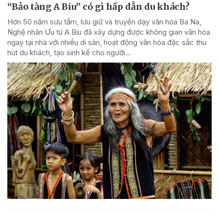
“Bảo tàng A Biu” có gì hấp dẫn du khách?
Hơn 50 năm sưu tầm, lưu giữ và truyền dạy văn hóa Ba Na,
Nghệ nhân Ưu tú A Biu đã xây dựng được không gian văn hóa
ngay tại nhà với nhiều di sản, hoạt động văn hóa đặc sắc thu
hút du khách, tạo sinh kế cho người...