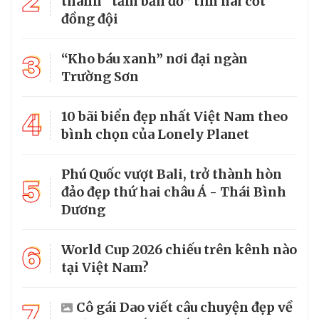
2
thành “tấm bản đồ” tìm hài cốt
đồng đội
3
“Kho báu xanh” nơi đại ngàn
Trường Sơn
4
10 bãi biển đẹp nhất Việt Nam theo
bình chọn của Lonely Planet
Phú Quốc vượt Bali, trở thành hòn
5
đảo đẹp thứ hai châu Á - Thái Bình
Dương
6
World Cup 2026 chiếu trên kênh nào
tại Việt Nam?
7
Cô gái Dao viết câu chuyện đẹp về