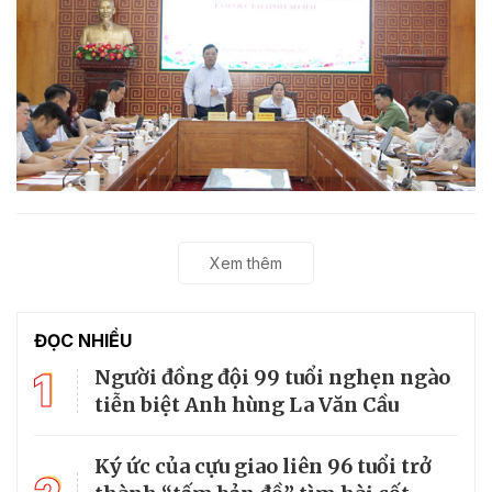
Xem thêm
ĐỌC NHIỀU
1
Người đồng đội 99 tuổi nghẹn ngào
tiễn biệt Anh hùng La Văn Cầu
Ký ức của cựu giao liên 96 tuổi trở