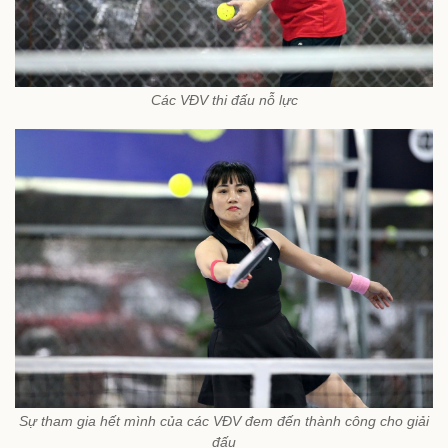
Các VĐV thi đấu nỗ lực
Sự tham gia hết mình của các VĐV đem đến thành công cho giải
đấu