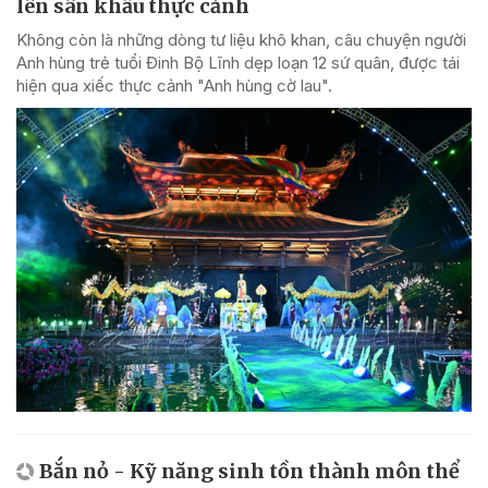
lên sân khấu thực cảnh
Không còn là những dòng tư liệu khô khan, câu chuyện người
Anh hùng trẻ tuổi Đinh Bộ Lĩnh dẹp loạn 12 sứ quân, được tái
hiện qua xiếc thực cảnh "Anh hùng cờ lau".
Bắn nỏ - Kỹ năng sinh tồn thành môn thể