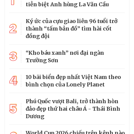
1
tiễn biệt Anh hùng La Văn Cầu
Ký ức của cựu giao liên 96 tuổi trở
2
thành “tấm bản đồ” tìm hài cốt
đồng đội
3
“Kho báu xanh” nơi đại ngàn
Trường Sơn
4
10 bãi biển đẹp nhất Việt Nam theo
bình chọn của Lonely Planet
Phú Quốc vượt Bali, trở thành hòn
5
đảo đẹp thứ hai châu Á - Thái Bình
Dương
World Cup 2026 chiếu trên kênh nào