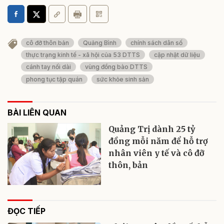
cô đỡ thôn bản
Quảng Bình
chính sách dân số
thực trạng kinh tế - xã hội của 53 DTTS
cập nhật dữ liệu
cánh tay nối dài
vùng đồng bào DTTS
phong tục tập quán
sức khỏe sinh sản
BÀI LIÊN QUAN
Quảng Trị dành 25 tỷ
đồng mỗi năm để hỗ trợ
nhân viên y tế và cô đỡ
thôn, bản
ĐỌC TIẾP