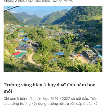
Nhưng ở nhiều bản làng miền Tây, người trẻ...
Trường vùng biên "chạy đua" đón năm học
mới
Chỉ còn ít tuần nữa, năm học 2026 - 2027 sẽ bắt đầu. Trên
các công trường xây dựng trường nội trú liên cấp ở các xã