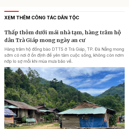
XEM THÊM CÔNG TÁC DÂN TỘC
Thấp thỏm dưới mái nhà tạm, hàng trăm hộ
dân Trà Giáp mong ngày an cư
Hàng trăm hộ đồng bào DTTS ở Trà Giáp, TP. Đà Nẵng mong
sớm có nơi ở ổn định để yên tâm cuộc sống, không còn nơm
nớp lo sợ mỗi khi mùa mưa bão về.