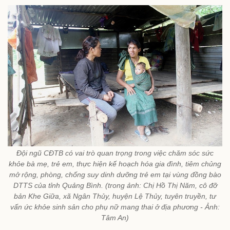
Đội ngũ CĐTB có vai trò quan trọng trong việc chăm sóc sức
khỏe bà mẹ, trẻ em, thực hiện kế hoạch hóa gia đình, tiêm chủng
mở rộng, phòng, chống suy dinh dưỡng trẻ em tại vùng đồng bào
DTTS của tỉnh Quảng Bình. (trong ảnh: Chị Hồ Thị Năm, cô đỡ
bản Khe Giữa, xã Ngân Thủy, huyện Lệ Thủy, tuyên truyền, tư
vấn ức khỏe sinh sản cho phụ nữ mang thai ở địa phương - Ảnh:
Tâm An)