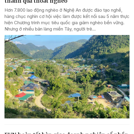
thành quả thoát nghèo
Hơn 7.800 lao động nghèo ở Nghệ An được đào tạo nghề,
hàng chục nghìn cơ hội việc làm được kết nối sau 5 năm thực
hiện Chương trình mục tiêu quốc gia giảm nghèo bền vững.
Nhưng ở nhiều bản làng miền Tây, người trẻ...