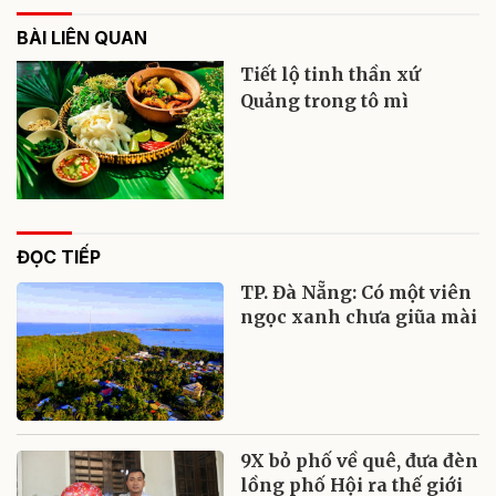
BÀI LIÊN QUAN
Tiết lộ tinh thần xứ
Quảng trong tô mì
ĐỌC TIẾP
TP. Đà Nẵng: Có một viên
ngọc xanh chưa giũa mài
9X bỏ phố về quê, đưa đèn
lồng phố Hội ra thế giới