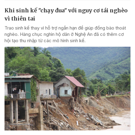
Khi sinh kế "chạy đua" với nguy cơ tái nghèo
vì thiên tai
Trao sinh kế thay vì hỗ trợ ngắn hạn để giúp đồng bào thoát
nghèo. Hàng chục nghìn hộ dân ở Nghệ An đã có thêm cơ
hội tạo thu nhập từ các mô hình sinh kế.