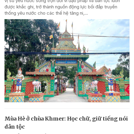
vị sư yêu nước sống trọn đời vì đạo pháp và dân tộc luôn
được khắc ghi, trở thành nguồn động lực bồi đắp truyền
thống yêu nước cho các thế hệ tăng ni,...
Mùa Hè ở chùa Khmer: Học chữ, giữ tiếng nói
dân tộc