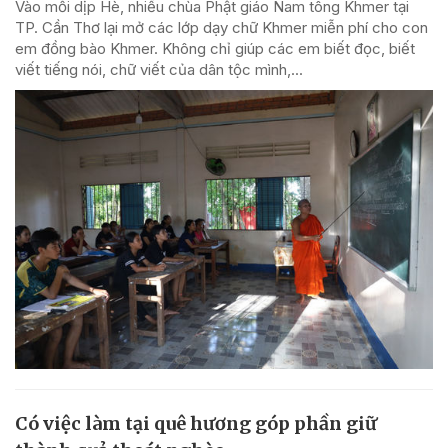
Vào mỗi dịp Hè, nhiều chùa Phật giáo Nam tông Khmer tại
TP. Cần Thơ lại mở các lớp dạy chữ Khmer miễn phí cho con
em đồng bào Khmer. Không chỉ giúp các em biết đọc, biết
viết tiếng nói, chữ viết của dân tộc mình,...
Có việc làm tại quê hương góp phần giữ