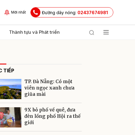
Đường dây nóng:
02437674981
Mới nhất
Thành tựu và Phát triển
 TIẾP
TP. Đà Nẵng: Có một
viên ngọc xanh chưa
giũa mài
ửi
9X bỏ phố về quê, đưa
đèn lồng phố Hội ra thế
giới