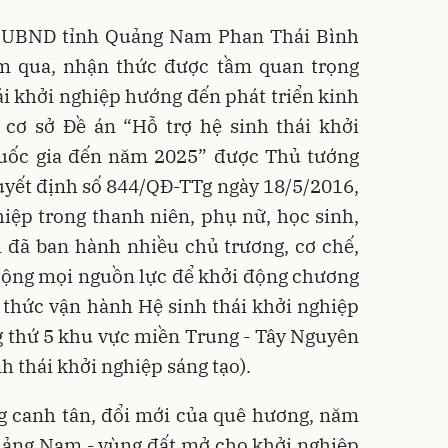
c UBND tỉnh Quảng Nam Phan Thái Bình
m qua, nhận thức được tầm quan trọng
hái khởi nghiệp hướng đến phát triển kinh
n cơ sở Đề án “Hỗ trợ hệ sinh thái khởi
quốc gia đến năm 2025” được Thủ tướng
uyết định số 844/QĐ-TTg ngày 18/5/2016,
iệp trong thanh niên, phụ nữ, học sinh,
 đã ban hành nhiều chủ trương, cơ chế,
động mọi nguồn lực để khởi động chương
 thức vận hành Hệ sinh thái khởi nghiệp
g thứ 5 khu vực miền Trung - Tây Nguyên
h thái khởi nghiệp sáng tạo).
g canh tân, đổi mới của quê hương, năm
uảng Nam - vùng đất mở cho khởi nghiệp