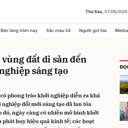
Thứ Sáu,
07/08/2026
bình luận
Bản làng hôm nay
Sắc màu 54
Người giữ lửa
Media
vùng đất di sản đến
ĐỌC
nghiệp sáng tạo
có phong trào khởi nghiệp diễn ra khá
Hủy
G
i nghiệp đổi mới sáng tạo đã lan tỏa
eo đó, ngày càng có nhiều mô hình khởi
 phát huy hiệu quả kinh tế; các hoạt